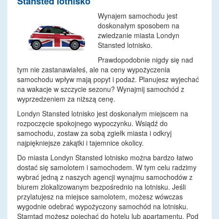
Stansted lotnisko
Wynajem samochodu jest
doskonałym sposobem na
zwiedzanie miasta Londyn
Stansted lotnisko.
Prawdopodobnie nigdy się nad
tym nie zastanawiałeś, ale na ceny wypożyczenia
samochodu wpływ mają popyt i podaż. Planujesz wyjechać
na wakacje w szczycie sezonu? Wynajmij samochód z
wyprzedzeniem za niższą cenę.
Londyn Stansted lotnisko jest doskonałym miejscem na
rozpoczęcie spokojnego wypoczynku. Wsiądź do
samochodu, zostaw za sobą zgiełk miasta i odkryj
najpiękniejsze zakątki i tajemnice okolicy.
Do miasta Londyn Stansted lotnisko można bardzo łatwo
dostać się samolotem i samochodem. W tym celu radzimy
wybrać jedną z naszych agencji wynajmu samochodów z
biurem zlokalizowanym bezpośrednio na lotnisku. Jeśli
przylatujesz na miejsce samolotem, możesz wówczas
wygodnie odebrać wypożyczony samochód na lotnisku.
Stamtąd możesz pojechać do hotelu lub apartamentu. Pod