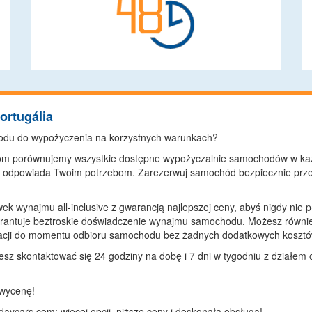
ortugália
odu do wypożyczenia na korzystnych warunkach?
com porównujemy wszystkie dostępne wypożyczalnie samochodów w ka
ej odpowiada Twoim potrzebom. Zarezerwuj samochód bezpiecznie prze
ek wynajmu all-inclusive z gwarancją najlepszej ceny, abyś nigdy nie p
warantuje beztroskie doświadczenie wynajmu samochodu. Możesz równi
rwacji do momentu odbioru samochodu bez żadnych dodatkowych kosztó
sz skontaktować się 24 godziny na dobę i 7 dni w tygodniu z działem obs
 wycenę!
ycars.com: więcej opcji, niższe ceny i doskonała obsługa!