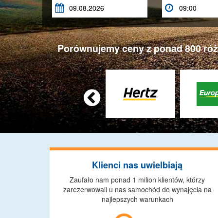


Porównujemy ceny z ponad 800 różn

Klienci nas uwielbiają
Zaufało nam ponad 1 milion klientów, którzy
zarezerwowali u nas samochód do wynajęcia na
najlepszych warunkach