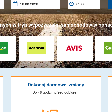


ych witryn wypożyczalni samochodów w ponad 3
Dokonaj darmowej zmiany
Do 48 godzin przed odbiorem