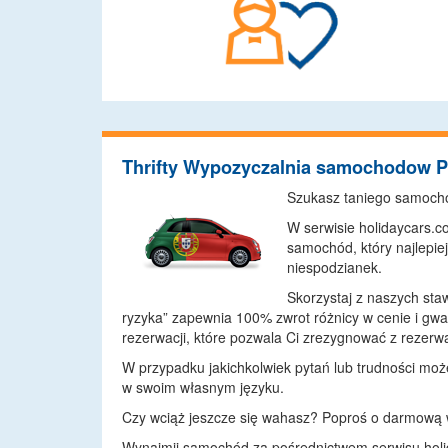
Thrifty Wypozyczalnia samochodow P
Szukasz taniego samoch
W serwisie holidaycars.
samochód, który najlepi
niespodzianek.
Skorzystaj z naszych staw
ryzyka” zapewnia 100% zwrot różnicy w cenie i g
rezerwacji, które pozwala Ci zrezygnować z reze
W przypadku jakichkolwiek pytań lub trudności może
w swoim własnym języku.
Czy wciąż jeszcze się wahasz? Poproś o darmową
Wynajmij samochód za pośrednictwem serwisu holida