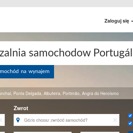
Zaloguj się
zalnia samochodow Portugál
samochód na wynajem
unchal
,
Ponta Delgada
,
Albufeira
,
Portimão
,
Angra do Heroísmo
Zwrot


