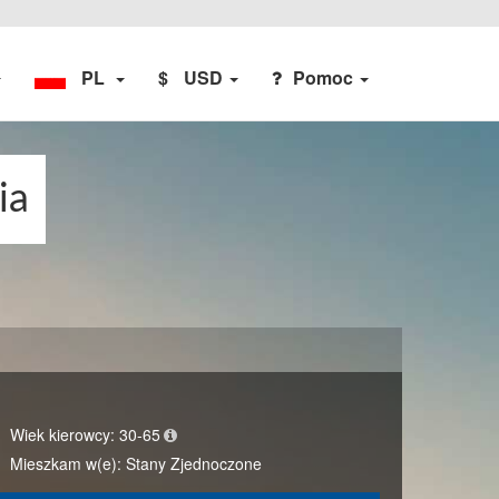
PL
$
USD
Pomoc
ia
Wiek kierowcy:
30-65
Mieszkam w(e):
Stany Zjednoczone