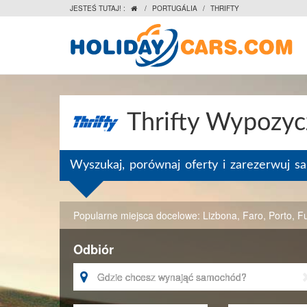
JESTEŚ TUTAJ! :
/
PORTUGÁLIA
/
THRIFTY

Thrifty Wypozyc
Wyszukaj, porównaj oferty i zarezerwuj 
Popularne miejsca docelowe:
Lizbona
,
Faro
,
Porto
,
F
Odbiór
