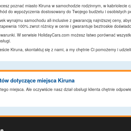
hcesz poznać miasto Kiruna w samochodzie rodzinnym, w kabriolecie 
chód do wypożyczenia dostosowany do Twojego budżetu i osobistych p
ek wynajmu samochodu all-inclusive z gwarancją najniższej ceny, abyś 
 zapewnia 100% zwrot różnicy w cenie i gwarantuje beztroskie doświ
arunki. W serwisie HolidayCars.com możesz łatwo porównać wszystkie
sługi.
ieście Kiruna, skontaktuj się z nami, a my chętnie Ci pomożemy i udzie
ntów dotyczące miejsca Kiruna
go miejsca. Ale oczywiście nasz dział obsługi klienta chętnie odpowi
ce