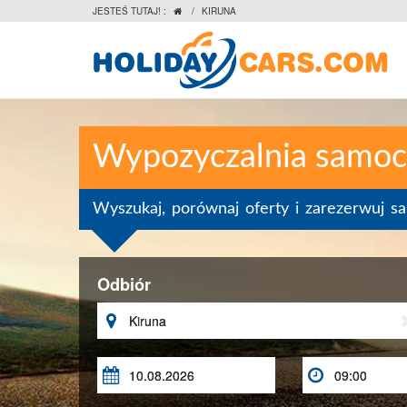
JESTEŚ TUTAJ! :
/
KIRUNA

Wypozyczalnia samo
Wyszukaj, porównaj oferty i zarezerwuj 
Odbiór


