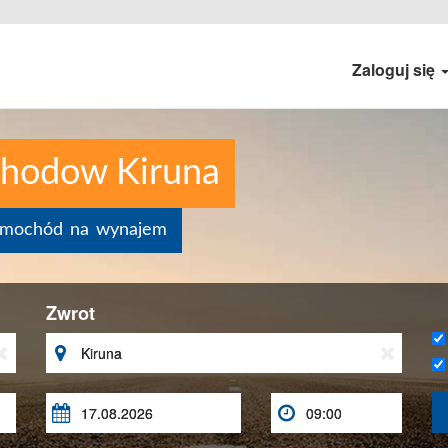
Zaloguj się
chodow Kiruna
samochód na wynajem
Zwrot




