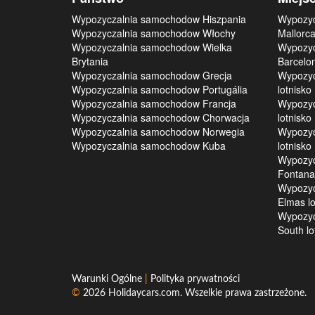
Wypozyczalnia samochodow Hiszpania
Wypozyc
Wypozyczalnia samochodow Włochy
Mallorca
Wypozyczalnia samochodow Wielka
Wypozyc
Brytania
Barcelon
Wypozyczalnia samochodow Grecja
Wypozyc
Wypozyczalnia samochodow Portugália
lotnisko
Wypozyczalnia samochodow Francja
Wypozyc
Wypozyczalnia samochodow Chorwacja
lotnisko
Wypozyczalnia samochodow Norwegia
Wypozyc
Wypozyczalnia samochodow Kuba
lotnisko
Wypozyc
Fontanar
Wypozyc
Elmas lo
Wypozyc
South lo
Warunki Ogólne
|
Polityka prywatności
©
2026
Holidaycars.com
. Wszelkie prawa zastrzeżone.