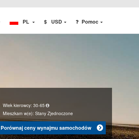
PL
$
USD
Pomoc
Wiek kierowcy:
30-65
Mieszkam w(e):
Stany Zjednoczone
Porównaj ceny wynajmu samochodów
