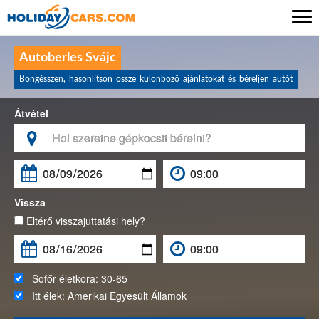

Autoberles Svájc
Böngésszen, hasonlítson össze különböző ajánlatokat és béreljen autót
Átvétel

Vissza
Eltérő visszajuttatási hely?
Sofőr életkora:
30-65
Itt élek:
Amerikai Egyesült Államok