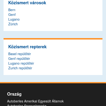
Közismert városok
Bern
Genf
Lugano
Zürich
Közismert repterek
Basel repülőtér
Genf repülőtér
Lugano repülőtér
Zurich repülőtér
Ország
Autoberles Amerikai Egyesült Államok
Autoberles Spanyolország