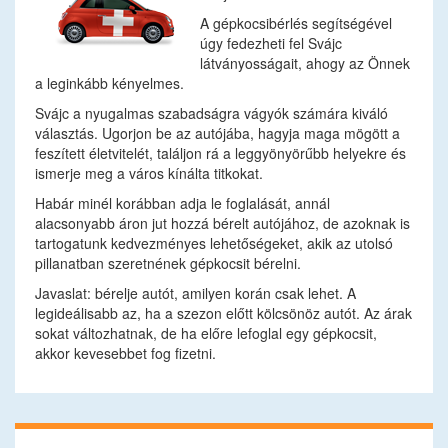
A gépkocsibérlés segítségével
úgy fedezheti fel Svájc
látványosságait, ahogy az Önnek
a leginkább kényelmes.
Svájc a nyugalmas szabadságra vágyók számára kiváló
választás. Ugorjon be az autójába, hagyja maga mögött a
feszített életvitelét, találjon rá a leggyönyörűbb helyekre és
ismerje meg a város kínálta titkokat.
Habár minél korábban adja le foglalását, annál
alacsonyabb áron jut hozzá bérelt autójához, de azoknak is
tartogatunk kedvezményes lehetőségeket, akik az utolsó
pillanatban szeretnének gépkocsit bérelni.
Javaslat: bérelje autót, amilyen korán csak lehet. A
legideálisabb az, ha a szezon előtt kölcsönöz autót. Az árak
sokat változhatnak, de ha előre lefoglal egy gépkocsit,
akkor kevesebbet fog fizetni.