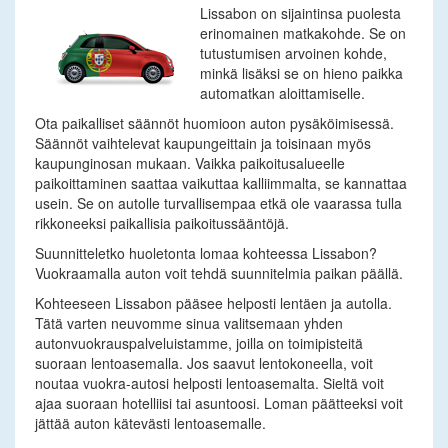
Lissabon on sijaintinsa puolesta
erinomainen matkakohde. Se on
tutustumisen arvoinen kohde,
minkä lisäksi se on hieno paikka
automatkan aloittamiselle.
Ota paikalliset säännöt huomioon auton pysäköimisessä.
Säännöt vaihtelevat kaupungeittain ja toisinaan myös
kaupunginosan mukaan. Vaikka paikoitusalueelle
paikoittaminen saattaa vaikuttaa kalliimmalta, se kannattaa
usein. Se on autolle turvallisempaa etkä ole vaarassa tulla
rikkoneeksi paikallisia paikoitussääntöjä.
Suunnitteletko huoletonta lomaa kohteessa Lissabon?
Vuokraamalla auton voit tehdä suunnitelmia paikan päällä.
Kohteeseen Lissabon pääsee helposti lentäen ja autolla.
Tätä varten neuvomme sinua valitsemaan yhden
autonvuokrauspalveluistamme, joilla on toimipisteitä
suoraan lentoasemalla. Jos saavut lentokoneella, voit
noutaa vuokra-autosi helposti lentoasemalta. Sieltä voit
ajaa suoraan hotelliisi tai asuntoosi. Loman päätteeksi voit
jättää auton kätevästi lentoasemalle.