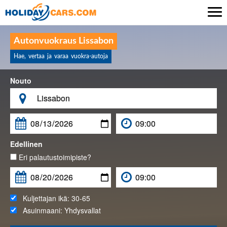

Autonvuokraus Lissabon
Hae, vertaa ja varaa vuokra-autoja
Nouto

Edellinen
Eri palautustoimipiste?
Kuljettajan ikä:
30-65
Asuinmaani:
Yhdysvallat