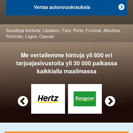
Vertaa autonvuokrauksia

Suosittuja kohteita:
Lissabon
,
Faro
,
Porto
,
Funchal
,
Albufeira
,
Portimão
,
Lagos
,
Cascais
Me vertailemme hintoja yli 800 eri
tarjoajasivustolta yli 30 000 paikassa
kaikkialla maailmassa

