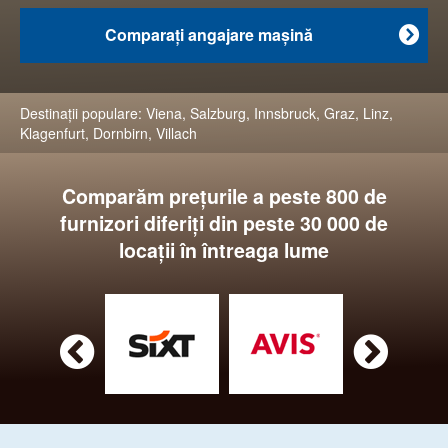
Comparaţi angajare maşină

Destinaţii populare:
Viena
,
Salzburg
,
Innsbruck
,
Graz
,
Linz
,
Klagenfurt
,
Dornbirn
,
Villach
Comparăm preţurile a peste 800 de
furnizori diferiţi din peste 30 000 de
locaţii în întreaga lume

