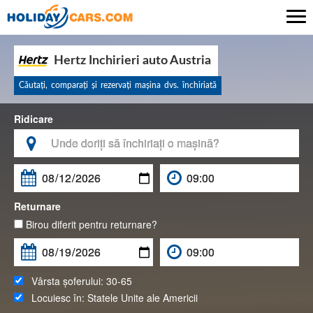

Hertz Inchirieri auto Austria
Căutaţi, comparaţi şi rezervaţi maşina dvs. închiriată
Ridicare

Returnare
Birou diferit pentru returnare?
Vârsta șoferului:
30-65
Locuiesc în:
Statele Unite ale Americii