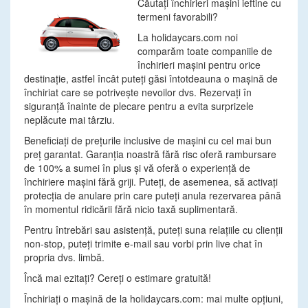
Căutaţi închirieri maşini ieftine cu
termeni favorabili?
La holidaycars.com noi
comparăm toate companiile de
închirieri maşini pentru orice
destinaţie, astfel încât puteţi găsi întotdeauna o maşină de
închiriat care se potriveşte nevoilor dvs. Rezervaţi în
siguranţă înainte de plecare pentru a evita surprizele
neplăcute mai târziu.
Beneficiaţi de preţurile inclusive de maşini cu cel mai bun
preţ garantat. Garanţia noastră fără risc oferă rambursare
de 100% a sumei în plus şi vă oferă o experienţă de
închiriere maşini fără griji. Puteţi, de asemenea, să activaţi
protecţia de anulare prin care puteţi anula rezervarea până
în momentul ridicării fără nicio taxă suplimentară.
Pentru întrebări sau asistenţă, puteţi suna relaţiile cu clienţii
non-stop, puteţi trimite e-mail sau vorbi prin live chat în
propria dvs. limbă.
Încă mai ezitaţi? Cereţi o estimare gratuită!
Închiriaţi o maşină de la holidaycars.com: mai multe opţiuni,