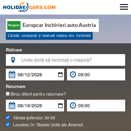

Europcar Inchirieri auto Austria
Căutaţi, comparaţi şi rezervaţi maşina dvs. închiriată
Ridicare

Returnare
Birou diferit pentru returnare?
Vârsta șoferului:
30-65
Locuiesc în:
Statele Unite ale Americii