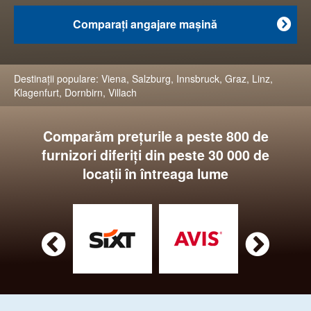
Comparaţi angajare maşină

Destinaţii populare:
Viena
,
Salzburg
,
Innsbruck
,
Graz
,
Linz
,
Klagenfurt
,
Dornbirn
,
Villach
Comparăm preţurile a peste 800 de
furnizori diferiţi din peste 30 000 de
locaţii în întreaga lume

