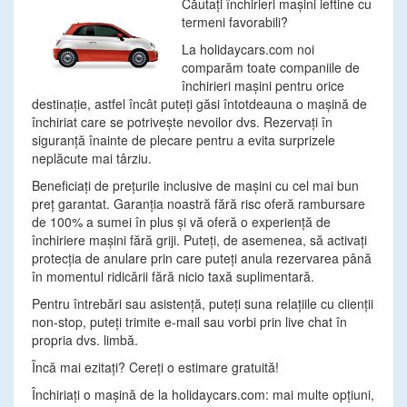
Căutaţi închirieri maşini ieftine cu
termeni favorabili?
La holidaycars.com noi
comparăm toate companiile de
închirieri maşini pentru orice
destinaţie, astfel încât puteţi găsi întotdeauna o maşină de
închiriat care se potriveşte nevoilor dvs. Rezervaţi în
siguranţă înainte de plecare pentru a evita surprizele
neplăcute mai târziu.
Beneficiaţi de preţurile inclusive de maşini cu cel mai bun
preţ garantat. Garanţia noastră fără risc oferă rambursare
de 100% a sumei în plus şi vă oferă o experienţă de
închiriere maşini fără griji. Puteţi, de asemenea, să activaţi
protecţia de anulare prin care puteţi anula rezervarea până
în momentul ridicării fără nicio taxă suplimentară.
Pentru întrebări sau asistenţă, puteţi suna relaţiile cu clienţii
non-stop, puteţi trimite e-mail sau vorbi prin live chat în
propria dvs. limbă.
Încă mai ezitaţi? Cereţi o estimare gratuită!
Închiriaţi o maşină de la holidaycars.com: mai multe opţiuni,