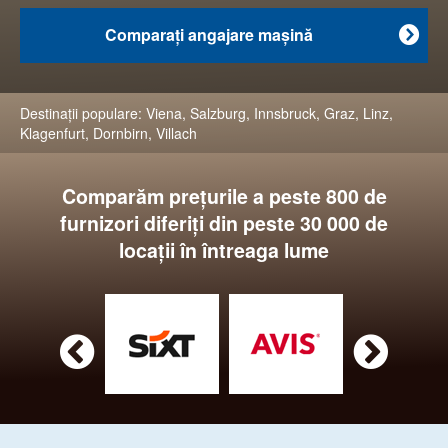
Comparaţi angajare maşină

Destinaţii populare:
Viena
,
Salzburg
,
Innsbruck
,
Graz
,
Linz
,
Klagenfurt
,
Dornbirn
,
Villach
Comparăm preţurile a peste 800 de
furnizori diferiţi din peste 30 000 de
locaţii în întreaga lume

