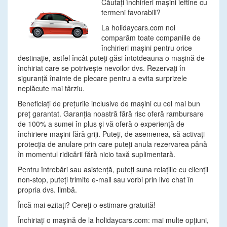
Căutaţi închirieri maşini ieftine cu
termeni favorabili?
La holidaycars.com noi
comparăm toate companiile de
închirieri maşini pentru orice
destinaţie, astfel încât puteţi găsi întotdeauna o maşină de
închiriat care se potriveşte nevoilor dvs. Rezervaţi în
siguranţă înainte de plecare pentru a evita surprizele
neplăcute mai târziu.
Beneficiaţi de preţurile inclusive de maşini cu cel mai bun
preţ garantat. Garanţia noastră fără risc oferă rambursare
de 100% a sumei în plus şi vă oferă o experienţă de
închiriere maşini fără griji. Puteţi, de asemenea, să activaţi
protecţia de anulare prin care puteţi anula rezervarea până
în momentul ridicării fără nicio taxă suplimentară.
Pentru întrebări sau asistenţă, puteţi suna relaţiile cu clienţii
non-stop, puteţi trimite e-mail sau vorbi prin live chat în
propria dvs. limbă.
Încă mai ezitaţi? Cereţi o estimare gratuită!
Închiriaţi o maşină de la holidaycars.com: mai multe opţiuni,