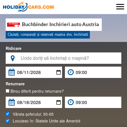

Buchbinder Inchirieri auto Austria
Căutaţi, comparaţi şi rezervaţi maşina dvs. închiriată
Ridicare

Returnare
Birou diferit pentru returnare?
Vârsta șoferului:
30-65
Locuiesc în:
Statele Unite ale Americii