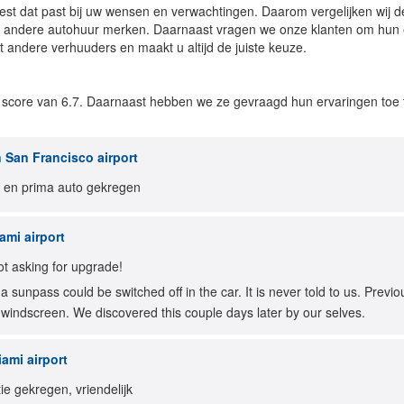
iest dat past bij uw wensen en verwachtingen. Daarom vergelijken wij d
 andere autohuur merken. Daarnaast vragen we onze klanten om hun e
t andere verhuuders en maakt u altijd de juiste keuze.
ore van 6.7. Daarnaast hebben we ze gevraagd hun ervaringen toe te l
n San Francisco airport
e en prima auto gekregen
ami airport
ot asking for upgrade!
da sunpass could be switched off in the car. It is never told to us. Prev
 windscreen. We discovered this couple days later by our selves.
iami airport
e gekregen, vriendelijk