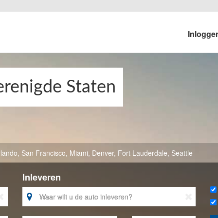
Inlogg
erenigde Staten
lando
,
San Francisco
,
Miami
,
Denver
,
Fort Lauderdale
,
Seattle
Inleveren


