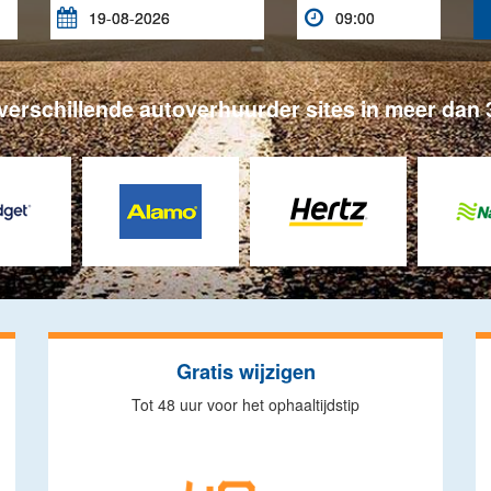


 verschillende autoverhuurder sites in meer da
Gratis wijzigen
Tot 48 uur voor het ophaaltijdstip