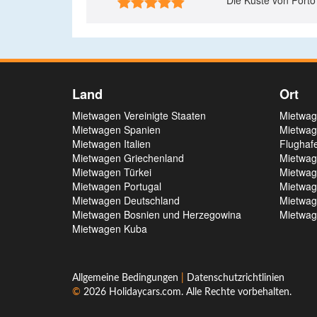
Die Küste von Porto

Land
Ort
Mietwagen Vereinigte Staaten
Mietwag
Mietwagen Spanien
Mietwag
Mietwagen Italien
Flughaf
Mietwagen Griechenland
Mietwag
Mietwagen Türkei
Mietwag
Mietwagen Portugal
Mietwag
Mietwagen Deutschland
Mietwag
Mietwagen Bosnien und Herzegowina
Mietwag
Mietwagen Kuba
Allgemeine Bedingungen
|
Datenschutzrichtlinien
©
2026
Holidaycars.com
. Alle Rechte vorbehalten.