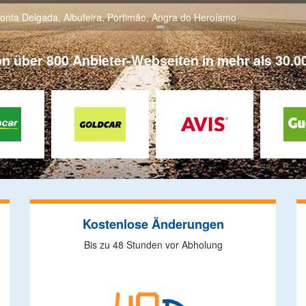
onta Delgada
,
Albufeira
,
Portimão
,
Angra do Heroísmo
on über 800 Anbieter-Webseiten in mehr als 30.00
Kostenlose Änderungen
Bis zu 48 Stunden vor Abholung