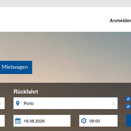
Anmelde
n Mietwagen
Rückfahrt




