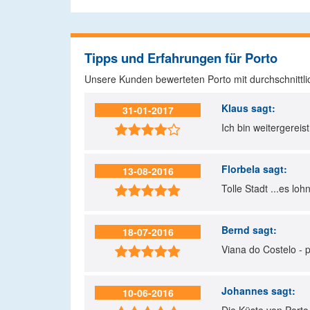
Tipps und Erfahrungen für Porto
Unsere Kunden bewerteten Porto mit durchschnittl
Klaus
sagt:
31-01-2017
Ich bin weitergereist

Florbela
sagt:
13-08-2016
Tolle Stadt ...es lo

Bernd
sagt:
18-07-2016
Viana do Costelo - 

Johannes
sagt:
10-06-2016