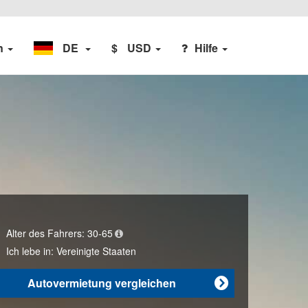
n
DE
$
USD
Hilfe
Alter des Fahrers:
30-65
Ich lebe in:
Vereinigte Staaten
Autovermietung vergleichen
