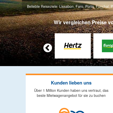
Beliebte Reiseziele:
Lissabon
,
Faro
,
Porto
,
Funchal
,
P
Wir vergleichen Preise v

Kunden lieben uns
Über 1 Million Kunden haben uns vertraut, das
beste Mietwagenangebot für sie zu buchen