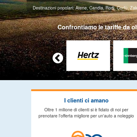
Destinazioni popolari:
Atene
,
Candia
,
Rodi
,
Corfù
,
Zak
Confrontiamo le tariffe da ol

I clienti ci amano
Oltre 1 milione di clienti si è fidato di noi per
prenotare l'offerta migliore per un'auto a noleggio