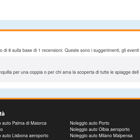
io di
8
sulla base di
1
recensioni. Queste sono i suggerimenti, gli eventi e
nquilla per una coppia o per chi ama la scoperta di tutte le spiagge dell
tà
o auto Palma di Maiorca
Noleggio auto Porto
to
Noleggio auto Olbia aeroporto
o auto Lisbona aeroporto
Noleggio auto Milano Malpensa