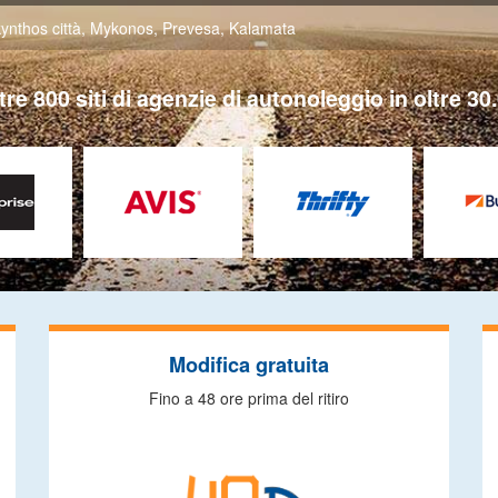
ynthos città
,
Mykonos
,
Prevesa
,
Kalamata
tre 800 siti di agenzie di autonoleggio in oltre 30.
Modifica gratuita
Fino a 48 ore prima del ritiro