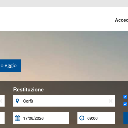
Acce
noleggio
Restituzione




