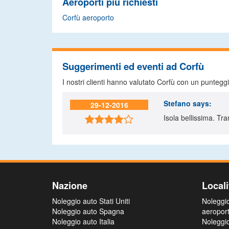
Aeroporti più richiesti
Corfù aeroporto
Suggerimenti ed eventi ad Corfù
I nostri clienti hanno valutato Corfù con un puntegg
Stefano
says:
29-12-2016
Isola bellissima. Tra

Nazione
Locali
Noleggio auto Stati Uniti
Noleggi
Noleggio auto Spagna
aeropor
Noleggio auto Italia
Noleggi