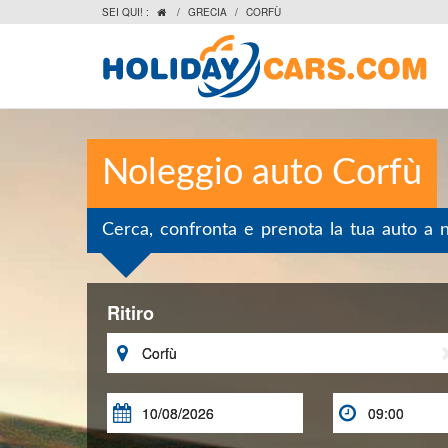
SEI QUI! :
/
GRECIA
/
CORFÙ

Noleggio auto Corfù
Cerca, confronta e prenota la tua auto a 
Ritiro


