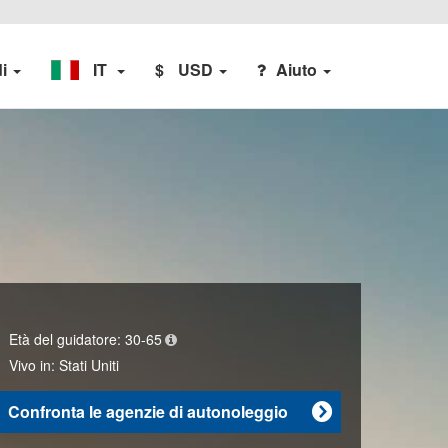
di
IT
$
USD
Aiuto
Età del guidatore:
30-65
Vivo in:
Stati Uniti
Confronta le agenzie di autonoleggio
