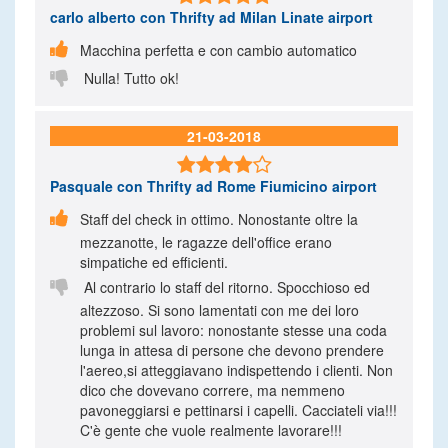
carlo alberto
con Thrifty ad Milan Linate airport

Macchina perfetta e con cambio automatico

Nulla! Tutto ok!
21-03-2018

Pasquale
con Thrifty ad Rome Fiumicino airport

Staff del check in ottimo. Nonostante oltre la
mezzanotte, le ragazze dell'office erano
simpatiche ed efficienti.

Al contrario lo staff del ritorno. Spocchioso ed
altezzoso. Si sono lamentati con me dei loro
problemi sul lavoro: nonostante stesse una coda
lunga in attesa di persone che devono prendere
l'aereo,si atteggiavano indispettendo i clienti. Non
dico che dovevano correre, ma nemmeno
pavoneggiarsi e pettinarsi i capelli. Cacciateli via!!!
C'è gente che vuole realmente lavorare!!!