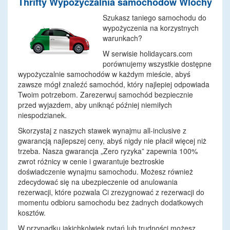
Thrifty Wypozyczalnia samochodow Wlochy
Szukasz taniego samochodu do
wypożyczenia na korzystnych
warunkach?
W serwisie holidaycars.com
porównujemy wszystkie dostępne
wypożyczalnie samochodów w każdym mieście, abyś
zawsze mógł znaleźć samochód, który najlepiej odpowiada
Twoim potrzebom. Zarezerwuj samochód bezpiecznie
przed wyjazdem, aby uniknąć później niemiłych
niespodzianek.
Skorzystaj z naszych stawek wynajmu all-inclusive z
gwarancją najlepszej ceny, abyś nigdy nie płacił więcej niż
trzeba. Nasza gwarancja „Zero ryzyka” zapewnia 100%
zwrot różnicy w cenie i gwarantuje beztroskie
doświadczenie wynajmu samochodu. Możesz również
zdecydować się na ubezpieczenie od anulowania
rezerwacji, które pozwala Ci zrezygnować z rezerwacji do
momentu odbioru samochodu bez żadnych dodatkowych
kosztów.
W przypadku jakichkolwiek pytań lub trudności możesz