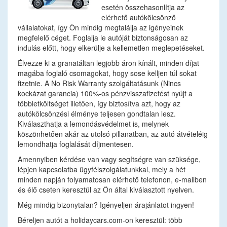
esetén összehasonlítja az
elérhető autókölcsönző
vállalatokat, így Ön mindig megtalálja az igényeinek
megfelelő céget. Foglalja le autóját biztonságosan az
indulás előtt, hogy elkerülje a kellemetlen meglepetéseket.
Élvezze ki a granatáltan legjobb áron kínált, minden díjat
magába foglaló csomagokat, hogy sose kelljen túl sokat
fizetnie. A No Risk Warranty szolgáltatásunk (Nincs
kockázat garancia) 100%-os pénzvisszafizetést nyújt a
többletköltséget illetően, így biztosítva azt, hogy az
autókölcsönzési élménye teljesen gondtalan lesz.
Kiválaszthatja a lemondásvédelmet is, melynek
köszönhetően akár az utolsó pillanatban, az autó átvételéig
lemondhatja foglalását díjmentesen.
Amennyiben kérdése van vagy segítségre van szüksége,
lépjen kapcsolatba ügyfélszolgálatunkkal, mely a hét
minden napján folyamatosan elérhető telefonon, e-mailben
és élő cseten keresztül az Ön által kiválasztott nyelven.
Még mindig bizonytalan? Igényeljen árajánlatot ingyen!
Béreljen autót a holidaycars.com-on keresztül: több