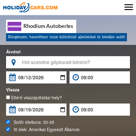

Rhodium Autoberles
Böngésszen, hasonlítson össze különböző ajánlatokat és béreljen autót
Átvétel

Vissza
Eltérő visszajuttatási hely?
Sofőr életkora:
30-65
Itt élek:
Amerikai Egyesült Államok