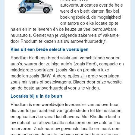
autoverhuurlocaties over de hele
wereld en biedt klanten flexibel
boekingsbeleid, de mogelijkheid
om auto's op elke locatie op te
halen en in te leveren én de keuze uit veel betrouwbare
huurauto's. Geniet van je volgende zakenreis of vakantie
door Rhodium te kiezen als uw autoverhuurbedrijf.
Kies uit een brede selectie voertuigen
Rhodium biedt een breed scala aan verschillende soorten
auto's, waaronder zuinige auto's (zoals Ford), compacte en
middelgrote voertuigen (zoals Kia) en premium luxe
modellen zoals BMW. Andere opties zijn grote voertuigen
zoals minivans of bestelwagens. Blader door onze website
om de beste autoverhuurdeal voor u te vinden.
Locaties bij u in de buurt
Rhodium is een wereldwijde leverancier van autoverhuur,
die voertuigen aanbiedt van grote steden tot kleine steden
en ophaalservice vanaf luchthavens. Met Rhodium kunt u
uw ophaal- en afleverlocatie selecteren en uw auto online
reserveren. Zoek naar uw gewenste locatie en maak een
reservering om de beste tarieven voor het huren van een