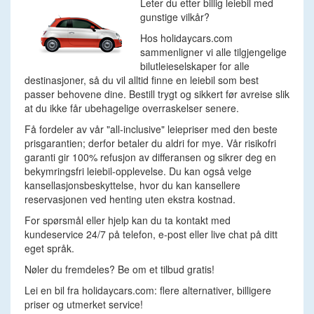
Leter du etter billig leiebil med
gunstige vilkår?
Hos holidaycars.com
sammenligner vi alle tilgjengelige
bilutleieselskaper for alle
destinasjoner, så du vil alltid finne en leiebil som best
passer behovene dine. Bestill trygt og sikkert før avreise slik
at du ikke får ubehagelige overraskelser senere.
Få fordeler av vår "all-inclusive" leiepriser med den beste
prisgarantien; derfor betaler du aldri for mye. Vår risikofri
garanti gir 100% refusjon av differansen og sikrer deg en
bekymringsfri leiebil-opplevelse. Du kan også velge
kansellasjonsbeskyttelse, hvor du kan kansellere
reservasjonen ved henting uten ekstra kostnad.
For spørsmål eller hjelp kan du ta kontakt med
kundeservice 24/7 på telefon, e-post eller live chat på ditt
eget språk.
Nøler du fremdeles? Be om et tilbud gratis!
Lei en bil fra holidaycars.com: flere alternativer, billigere
priser og utmerket service!