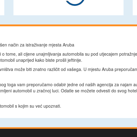
šen način za istraživanje mjesta Aruba
li o tome, ali cijene unajmljivanja automobila su pod utjecajem potražnj
mobil unaprijed kako biste prošli jeftinije.
ovništva može biti znatno različit od vašega. U mjestu Aruba preporuča
a. Zbog toga vam preporučamo odabir jedne od naših agencija za najam au
jmljeni automobil u zračnoj luci. Odatle se možete odvesti do svog hot
omobil s kojim su već upoznati.