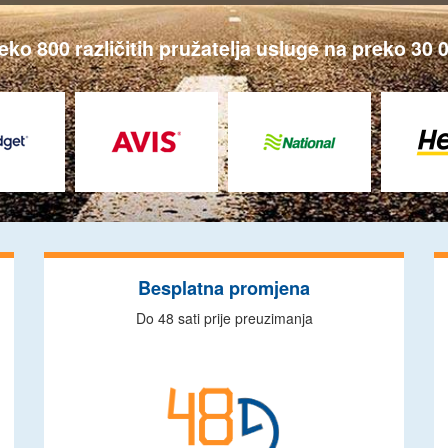
o 800 različitih pružatelja usluge na preko 30 00
Besplatna promjena
Do 48 sati prije preuzimanja