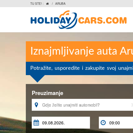
TU STE! :
/
ARUBA

Iznajmljivanje auta A
Potražite, usporedite i zakupite svoj unajm
Preuzimanje


