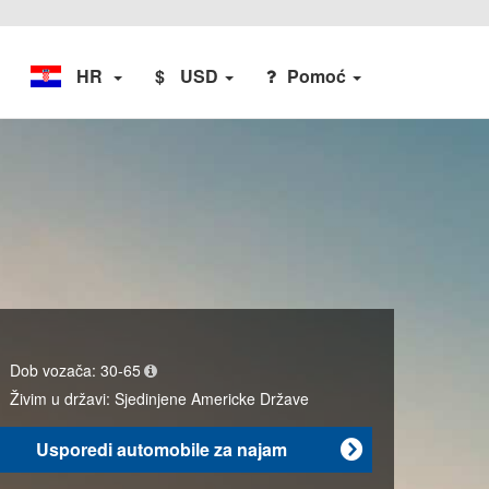
HR
$
USD
Pomoć
Dob vozača:
30-65
Živim u državi:
Sjedinjene Americke Države
Usporedi automobile za najam
