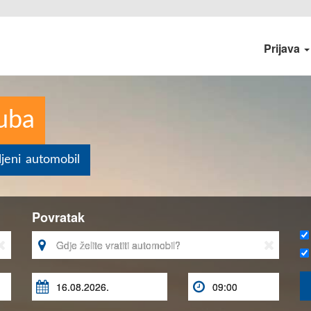
Prijava
ruba
ljeni automobil
Povratak




