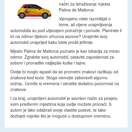
način za istraživanje mjesta
Palma de Mallorca
Vjerojatno niste razmišljali o
tome, ali cijene unajmljivanja
automobila su pod utjecajem potražnje i ponude. Planirate li
ići na odmor tijekom vrhunca sezone? Unajmite svoj
automobil unaprijed kako biste prošli jeftinije.
Mjesto Palma de Mallorca poznato je kao lokacija za miran
odmor. Zgrabite svoj automobil, ostavite zaposlenost za
sobom i pronađite najljepše kutke i tajne.
Ovdje bi moglo ispasti da se prometni znakovi razlikuju od
znakova kod kuće. Stoga nemojte zaboraviti sigurnu
vožnju. Uzmite si vremena i obratite dodatnu pozornost na
znakove.
I za kraj, unajmljeni automobil je savršen način za posjetu
svim predivnim mjestima koja ovdje možete pronaći. S
autom je lako odabrati svoje vlastite puteve, te tako
doživjeti najviše što je moguće u dostupnom vremenu.