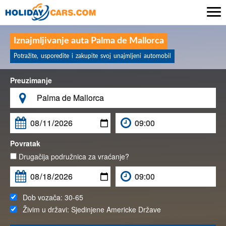

Iznajmljivanje auta Palma de Mallorca
Potražite, usporedite i zakupite svoj unajmljeni automobil
Preuzimanje

Povratak
Drugačija podružnica za vraćanje?
Dob vozača:
30-65
Živim u državi:
Sjedinjene Americke Države