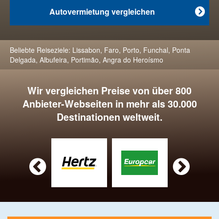
Autovermietung vergleichen

Beliebte Reiseziele:
Lissabon
,
Faro
,
Porto
,
Funchal
,
Ponta
Delgada
,
Albufeira
,
Portimão
,
Angra do Heroísmo
Wir vergleichen Preise von über 800
Anbieter-Webseiten in mehr als 30.000
Destinationen weltweit.

