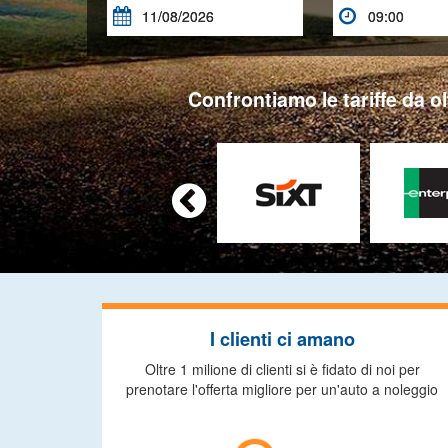


Confrontiamo le tariffe da ol

I clienti ci amano
Oltre 1 milione di clienti si è fidato di noi per
prenotare l'offerta migliore per un'auto a noleggio