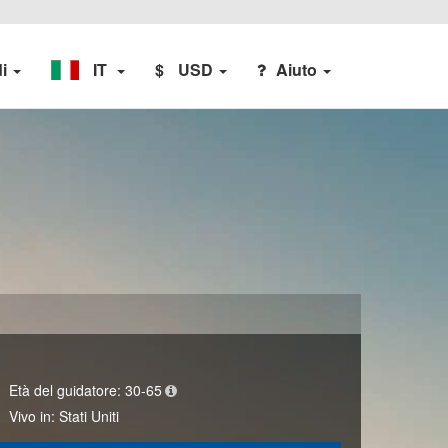
di
IT
$
USD
Aiuto
Età del guidatore:
30-65
Vivo in:
Stati Uniti