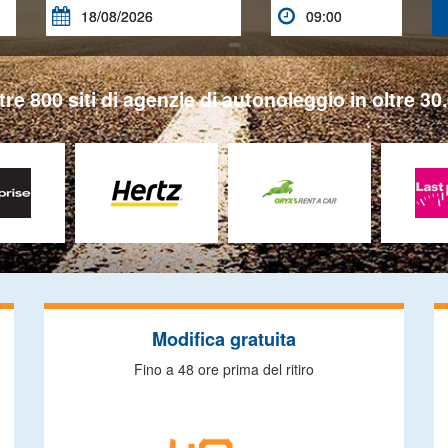


tre 800 siti di agenzie di autonoleggio in oltre 30.
Modifica gratuita
Fino a 48 ore prima del ritiro