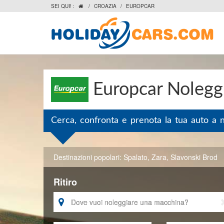
SEI QUI! :
/
CROAZIA
/
EUROPCAR

Europcar Noleggi
Cerca, confronta e prenota la tua auto a 
Destinazioni popolari:
Spalato
,
Zara
,
Slavonski Brod
Ritiro
