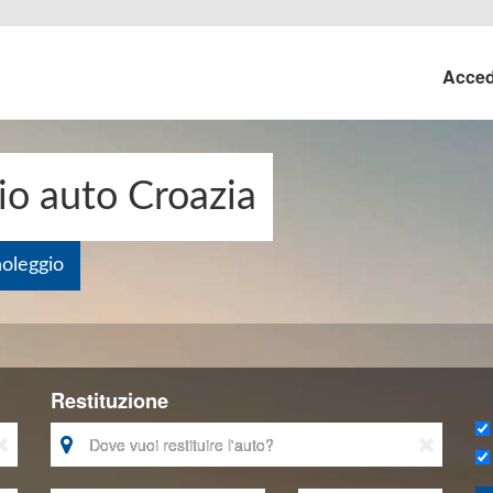
Acce
o auto Croazia
noleggio
Restituzione


