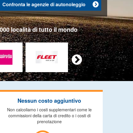
Confronta le agenzie di autonoleggio

000 località di tutto il mondo

Nessun costo aggiuntivo
Non calcoliamo i costi supplementari come le
commissioni della carta di credito o i costi di
prenotazione