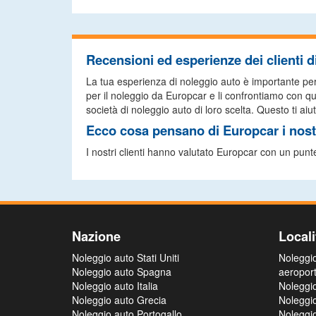
Recensioni ed esperienze dei clienti 
La tua esperienza di noleggio auto è importante per no
per il noleggio da Europcar e li confrontiamo con quel
società di noleggio auto di loro scelta. Questo ti aiut
Ecco cosa pensano di Europcar i nostr
I nostri clienti hanno valutato Europcar con un punt
Nazione
Locali
Noleggio auto Stati Uniti
Noleggi
Noleggio auto Spagna
aeropor
Noleggio auto Italia
Noleggi
Noleggio auto Grecia
Noleggi
Noleggio auto Portogallo
Noleggi