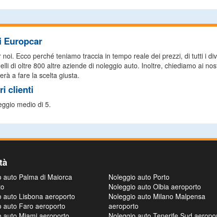
di Europcar
i. Ecco perché teniamo traccia in tempo reale dei prezzi, di tutti i diver
li di oltre 800 altre aziende di noleggio auto. Inoltre, chiediamo ai nost
erà a fare la scelta giusta.
i clienti
eggio medio di 5.
tà
o auto Palma di Maiorca
Noleggio auto Porto
to
Noleggio auto Olbia aeroporto
o auto Lisbona aeroporto
Noleggio auto Milano Malpensa
o auto Faro aeroporto
aeroporto
o auto Miami aeroporto
Noleggio auto Tenerife Sud aeropo