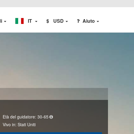
di
IT
$
USD
Aiuto
Età del guidatore:
30-65
Vivo in:
Stati Uniti