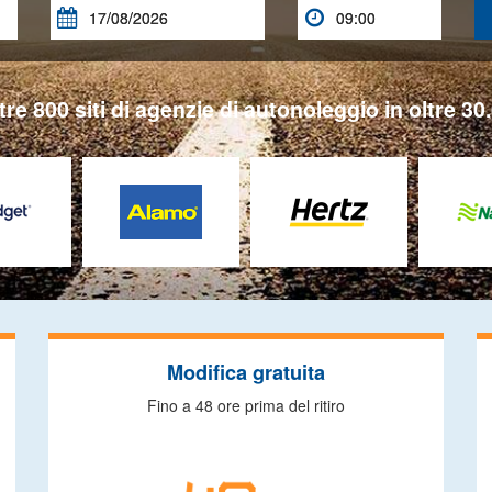


tre 800 siti di agenzie di autonoleggio in oltre 30.
Modifica gratuita
Fino a 48 ore prima del ritiro