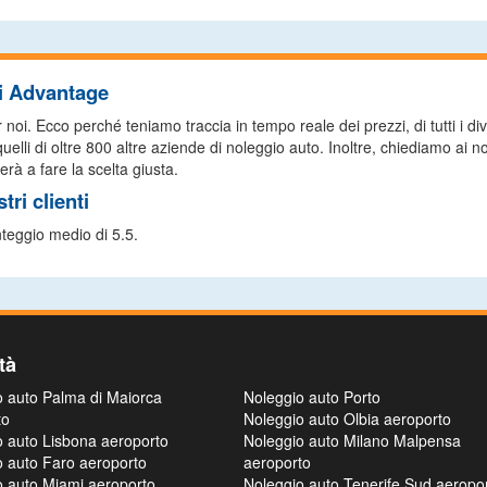
di Advantage
i. Ecco perché teniamo traccia in tempo reale dei prezzi, di tutti i diver
lli di oltre 800 altre aziende di noleggio auto. Inoltre, chiediamo ai nos
erà a fare la scelta giusta.
ri clienti
nteggio medio di 5.5.
tà
o auto Palma di Maiorca
Noleggio auto Porto
to
Noleggio auto Olbia aeroporto
o auto Lisbona aeroporto
Noleggio auto Milano Malpensa
o auto Faro aeroporto
aeroporto
o auto Miami aeroporto
Noleggio auto Tenerife Sud aeropo