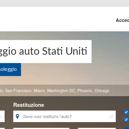
Acce
io auto Stati Uniti
noleggio
do
,
San Francisco
,
Miami
,
Washington DC
,
Phoenix
,
Chicago
Restituzione


