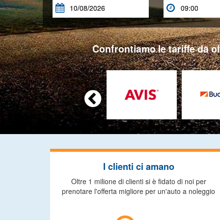


Confrontiamo le tariffe da ol

I clienti ci amano
Oltre 1 milione di clienti si è fidato di noi per
prenotare l'offerta migliore per un'auto a noleggio