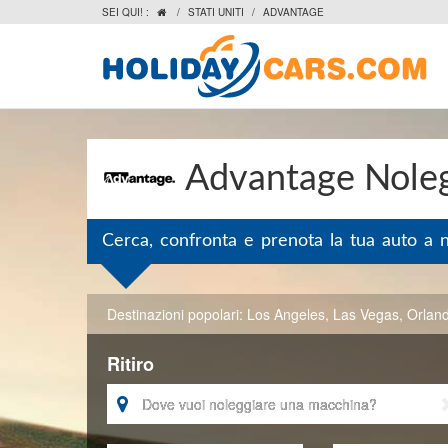
SEI QUI! :
/
STATI UNITI
/
ADVANTAGE

Advantage Nolegg
Cerca, confronta e prenota la tua auto a 
Destinazioni popolari:
Los Angeles
,
Las Vegas
,
Orlan
Ritiro
