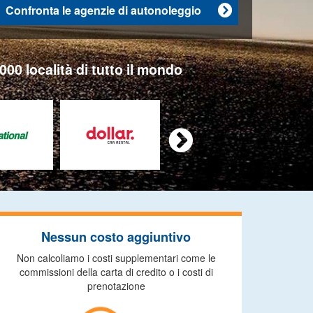
Confronta le agenzie di autonoleggio

000 località di tutto il mondo

Nessun costo aggiuntivo
Non calcoliamo i costi supplementari come le
commissioni della carta di credito o i costi di
prenotazione