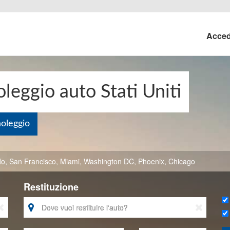
Acce
eggio auto Stati Uniti
noleggio
do
,
San Francisco
,
Miami
,
Washington DC
,
Phoenix
,
Chicago
Restituzione


