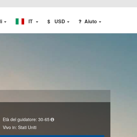
di
IT
$
USD
Aiuto
Età del guidatore:
30-65
Vivo in:
Stati Uniti