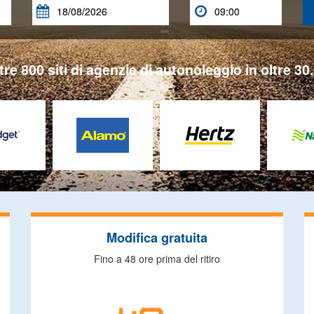


tre 800 siti di agenzie di autonoleggio in oltre 30.
Modifica gratuita
Fino a 48 ore prima del ritiro