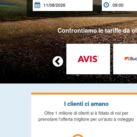


Confrontiamo le tariffe da ol

I clienti ci amano
Oltre 1 milione di clienti si è fidato di noi per
prenotare l'offerta migliore per un'auto a noleggio