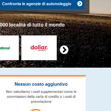
Confronta le agenzie di autonoleggio

000 località di tutto il mondo

Nessun costo aggiuntivo
Non calcoliamo i costi supplementari come le
commissioni della carta di credito o i costi di
prenotazione