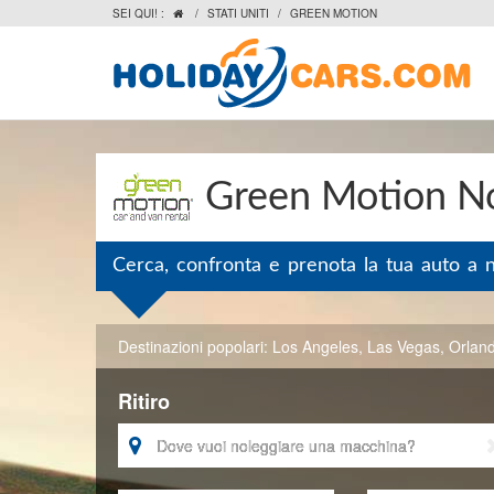
SEI QUI! :
/
STATI UNITI
/
GREEN MOTION

Green Motion Nol
Cerca, confronta e prenota la tua auto a 
Destinazioni popolari:
Los Angeles
,
Las Vegas
,
Orlan
Ritiro
