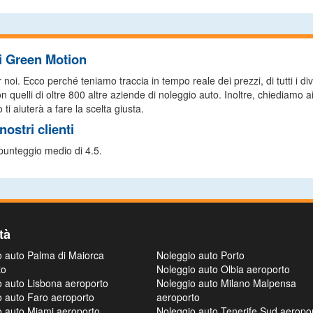
di Green Motion
i. Ecco perché teniamo traccia in tempo reale dei prezzi, di tutti i diver
 quelli di oltre 800 altre aziende di noleggio auto. Inoltre, chiediamo ai 
ti aiuterà a fare la scelta giusta.
ostri clienti
 punteggio medio di 4.5.
tà
o auto Palma di Maiorca
Noleggio auto Porto
to
Noleggio auto Olbia aeroporto
o auto Lisbona aeroporto
Noleggio auto Milano Malpensa
o auto Faro aeroporto
aeroporto
o auto Miami aeroporto
Noleggio auto Tenerife Sud aeropo