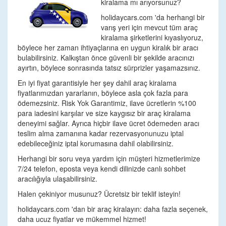
kiralama mı arıyorsunuz?
holidaycars.com 'da herhangi bir
varış yeri için mevcut tüm araç
kiralama şirketlerini kıyaslıyoruz,
böylece her zaman ihtiyaçlarına en uygun kiralık bir aracı
bulabilirsiniz. Kalkıştan önce güvenli bir şekilde aracınızı
ayırtın, böylece sonrasında tatsız sürprizler yaşamazsınız.
En iyi fiyat garantisiyle her şey dahil araç kiralama
fiyatlarımızdan yararlanın, böylece asla çok fazla para
ödemezsiniz. Risk Yok Garantimiz, ilave ücretlerin %100
para iadesini karşılar ve size kaygısız bir araç kiralama
deneyimi sağlar. Ayrıca hiçbir ilave ücret ödemeden aracı
teslim alma zamanına kadar rezervasyonunuzu iptal
edebileceğiniz iptal korumasına dahil olabilirsiniz.
Herhangi bir soru veya yardım için müşteri hizmetlerimize
7/24 telefon, eposta veya kendi dilinizde canlı sohbet
aracılığıyla ulaşabilirsiniz.
Halen çekiniyor musunuz? Ücretsiz bir teklif isteyin!
holidaycars.com 'dan bir araç kiralayın: daha fazla seçenek,
daha ucuz fiyatlar ve mükemmel hizmet!