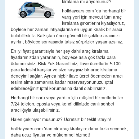
kiralama mı arıyorsunuz?
holidaycars.com 'da herhangi bir
varış yeri için mevcut tüm araç
kiralama şirketlerini kıyaslıyoruz,
böylece her zaman ihtiyaçlarına en uygun kiralık bir aracı
bulabilirsiniz. Kalkıştan önce güvenli bir şekilde aracınızı
ayırtın, böylece sonrasında tatsız sürprizler yaşamazsınız.
En iyi fiyat garantisiyle her şey dahil araç kiralama
fiyatlarımızdan yararlanın, böylece asla çok fazla para
ödemezsiniz. Risk Yok Garantimiz, ilave ücretlerin %100
para iadesini karşılar ve size kaygısız bir araç kiralama
deneyimi sağlar. Ayrıca hiçbir ilave ücret ödemeden aracı
teslim alma zamanına kadar rezervasyonunuzu iptal
edebileceğiniz iptal korumasına dahil olabilirsiniz.
Herhangi bir soru veya yardım için müşteri hizmetlerimize
7/24 telefon, eposta veya kendi dilinizde canlı sohbet
aracılığıyla ulaşabilirsiniz.
Halen çekiniyor musunuz? Ücretsiz bir teklif isteyin!
holidaycars.com 'dan bir araç kiralayın: daha fazla seçenek,
daha ucuz fiyatlar ve mükemmel hizmet!