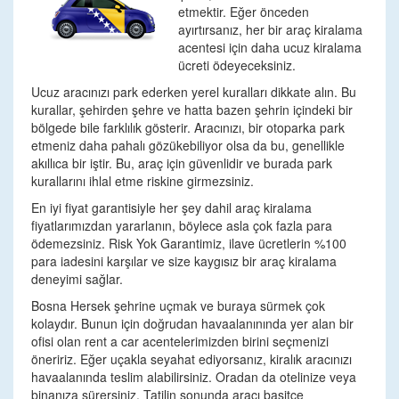
etmektir. Eğer önceden
ayırtırsanız, her bir araç kiralama
acentesi için daha ucuz kiralama
ücreti ödeyeceksiniz.
Ucuz aracınızı park ederken yerel kuralları dikkate alın. Bu
kurallar, şehirden şehre ve hatta bazen şehrin içindeki bir
bölgede bile farklılık gösterir. Aracınızı, bir otoparka park
etmeniz daha pahalı gözükebiliyor olsa da bu, genellikle
akıllıca bir iştir. Bu, araç için güvenlidir ve burada park
kurallarını ihlal etme riskine girmezsiniz.
En iyi fiyat garantisiyle her şey dahil araç kiralama
fiyatlarımızdan yararlanın, böylece asla çok fazla para
ödemezsiniz. Risk Yok Garantimiz, ilave ücretlerin %100
para iadesini karşılar ve size kaygısız bir araç kiralama
deneyimi sağlar.
Bosna Hersek şehrine uçmak ve buraya sürmek çok
kolaydır. Bunun için doğrudan havaalanınında yer alan bir
ofisi olan rent a car acentelerimizden birini seçmenizi
öneririz. Eğer uçakla seyahat ediyorsanız, kiralık aracınızı
havaalanında teslim alabilirsiniz. Oradan da otelinize veya
binanıza sürersiniz. Tatilin sonunda aracı basitçe