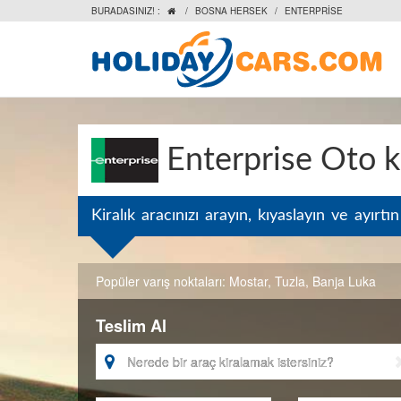
BURADASINIZ! :
/
BOSNA HERSEK
/
ENTERPRISE

Enterprise Oto 
Kiralık aracınızı arayın, kıyaslayın ve ayırtın
Popüler varış noktaları:
Mostar
,
Tuzla
,
Banja Luka
Teslim Al
