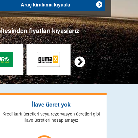
Araç kiralama kıyasla

tesinden fiyatları kıyaslarız

İlave ücret yok
Kredi kartı ücretleri veya rezervasyon ücretleri gibi
ilave ücretleri hesaplamayız