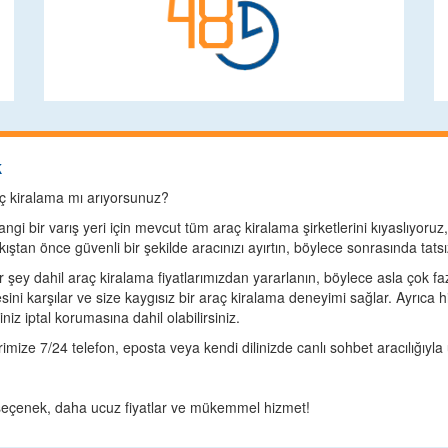
k
ç kiralama mı arıyorsunuz?
gi bir varış yeri için mevcut tüm araç kiralama şirketlerini kıyaslıyoruz
alkıştan önce güvenli bir şekilde aracınızı ayırtın, böylece sonrasında tat
her şey dahil araç kiralama fiyatlarımızdan yararlanın, böylece asla çok 
sini karşılar ve size kaygısız bir araç kiralama deneyimi sağlar. Ayrıca 
z iptal korumasına dahil olabilirsiniz.
mize 7/24 telefon, eposta veya kendi dilinizde canlı sohbet aracılığıyla u
a seçenek, daha ucuz fiyatlar ve mükemmel hizmet!