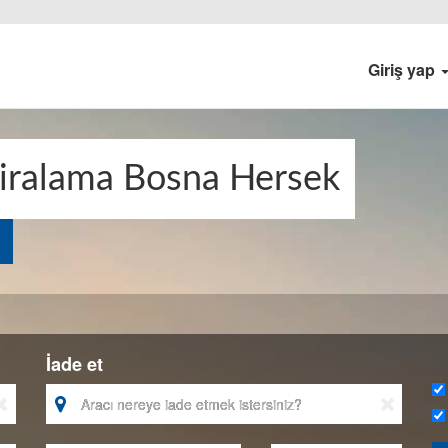
Giriş yap
kiralama Bosna Hersek
İade et


