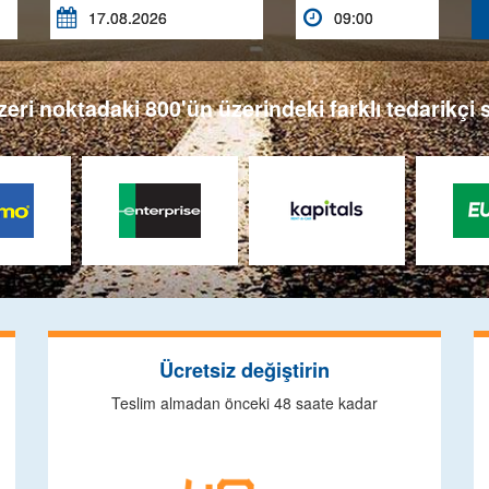


ri noktadaki 800'ün üzerindeki farklı tedarikçi si
Ücretsiz değiştirin
Teslim almadan önceki 48 saate kadar