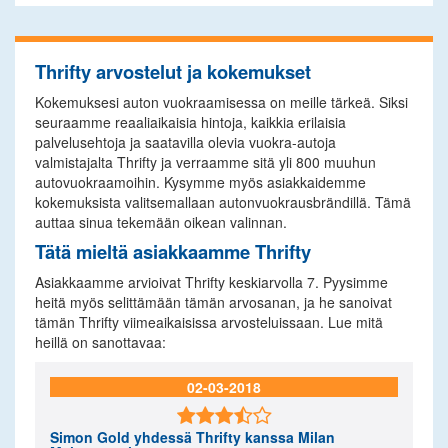
Thrifty arvostelut ja kokemukset
Kokemuksesi auton vuokraamisessa on meille tärkeä. Siksi
seuraamme reaaliaikaisia hintoja, kaikkia erilaisia
palvelusehtoja ja saatavilla olevia vuokra-autoja
valmistajalta Thrifty ja verraamme sitä yli 800 muuhun
autovuokraamoihin. Kysymme myös asiakkaidemme
kokemuksista valitsemallaan autonvuokrausbrändillä. Tämä
auttaa sinua tekemään oikean valinnan.
Tätä mieltä asiakkaamme Thrifty
Asiakkaamme arvioivat Thrifty keskiarvolla 7. Pyysimme
heitä myös selittämään tämän arvosanan, ja he sanoivat
tämän Thrifty viimeaikaisissa arvosteluissaan. Lue mitä
heillä on sanottavaa:
02-03-2018

Simon Gold
yhdessä Thrifty kanssa Milan