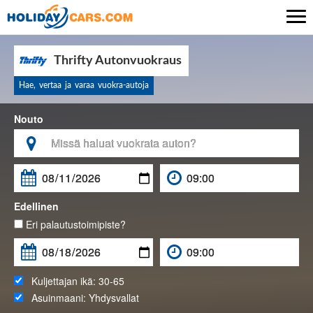

Thrifty Autonvuokraus
Hae, vertaa ja varaa vuokra-autoja
Nouto

Edellinen
Eri palautustoimipiste?
Kuljettajan ikä:
30-65
Asuinmaani:
Yhdysvallat