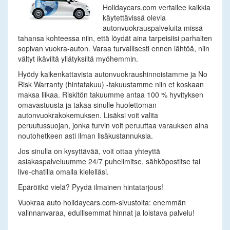
Holidaycars.com vertailee kaikkia
käytettävissä olevia
autonvuokrauspalveluita missä
tahansa kohteessa niin, että löydät aina tarpeisiisi parhaiten
sopivan vuokra-auton. Varaa turvallisesti ennen lähtöä, niin
vältyt ikäviltä yllätyksiltä myöhemmin.
Hyödy kaikenkattavista autonvuokraushinnoistamme ja No
Risk Warranty (hintatakuu) -takuustamme niin et koskaan
maksa liikaa. Riskitön takuumme antaa 100 % hyvityksen
omavastuusta ja takaa sinulle huolettoman
autonvuokrakokemuksen. Lisäksi voit valita
peruutussuojan, jonka turvin voit peruuttaa varauksen aina
noutohetkeen asti ilman lisäkustannuksia.
Jos sinulla on kysyttävää, voit ottaa yhteyttä
asiakaspalveluumme 24/7 puhelimitse, sähköpostitse tai
live-chatilla omalla kielelläsi.
Epäröitkö vielä? Pyydä ilmainen hintatarjous!
Vuokraa auto holidaycars.com-sivustolta: enemmän
valinnanvaraa, edullisemmat hinnat ja loistava palvelu!