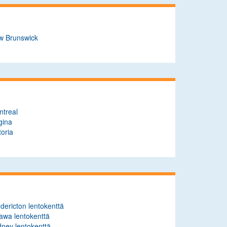
w Brunswick
ntreal
gina
toria
dericton lentokenttä
awa lentokenttä
ney lentokenttä