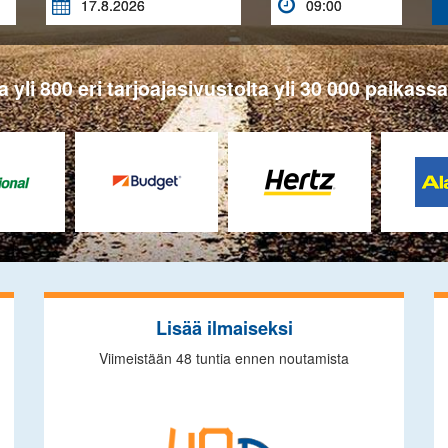


 yli 800 eri tarjoajasivustolta yli 30 000 paikass
Lisää ilmaiseksi
Viimeistään 48 tuntia ennen noutamista