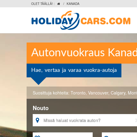
OLET TÄÄLLÄ! :
/
KANADA

Autonvuokraus Kana
Hae, vertaa ja varaa vuokra-autoja
Suosittuja kohteita:
Toronto
,
Vancouver
,
Calgary
,
Mont
Nouto
