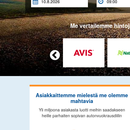


Me vertailemme hintoja

Asiakkaittemme mielestä me olemme
mahtavia
Yli miljoona asiakasta luotti meihin saadakseen
heille parhaiten sopivan autonvuokrausdiilin