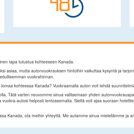
inen tapa tutustua kohteeseen Kanada.
leeksi asiaa, mutta autonvuokrauksen hintoihin vaikuttaa kysyntä ja tar
t edullisemman vuokrahinnan.
a lomaa kohteessa Kanada? Vuokraamalla auton voit tehdä suunnitelmia
lla. Tätä varten neuvomme sinua valitsemaan yhden autonvuokrauspalve
 vuokra-autosi helposti lentoasemalta. Sieltä voit ajaa suoraan hotelliis
essa Kanada, ota meihin yhteyttä. Me autamme sinua mielellämme ja ann