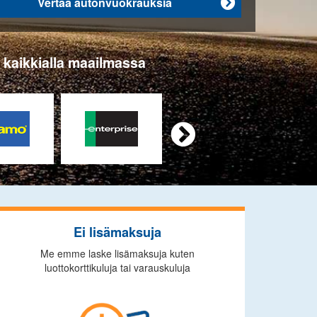
Vertaa autonvuokrauksia

a kaikkialla maailmassa

Ei lisämaksuja
Me emme laske lisämaksuja kuten
luottokorttikuluja tai varauskuluja