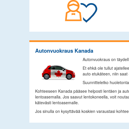
Autonvuokraus Kanada
Autonvuokraus on täydell
Et ehkä ole tullut ajatel
auto etukäteen, niin saa
Suunnitteletko huoletont
Kohteeseen Kanada pääsee helposti lentäen ja auto
lentoasemalla. Jos saavut lentokoneella, voit noutaa
kätevästi lentoasemalle.
Jos sinulla on kysyttävää koskien varaustasi kohte