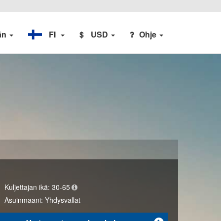
ään
FI
$
USD
Ohje
Kuljettajan ikä:
30-65
Asuinmaani:
Yhdysvallat