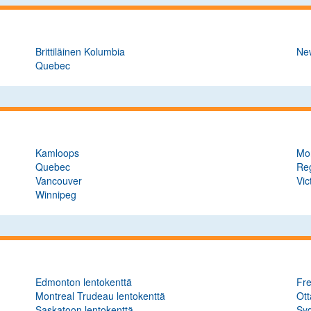
Brittiläinen Kolumbia
Ne
Quebec
Kamloops
Mo
Quebec
Re
Vancouver
Vic
Winnipeg
Edmonton lentokenttä
Fre
Montreal Trudeau lentokenttä
Ott
Saskatoon lentokenttä
Syd