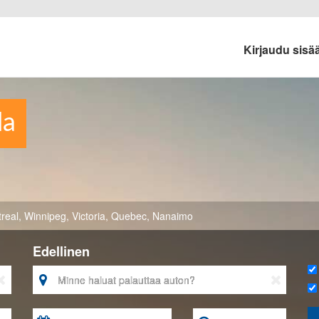
Kirjaudu sis
da
real
,
Winnipeg
,
Victoria
,
Quebec
,
Nanaimo
Edellinen


