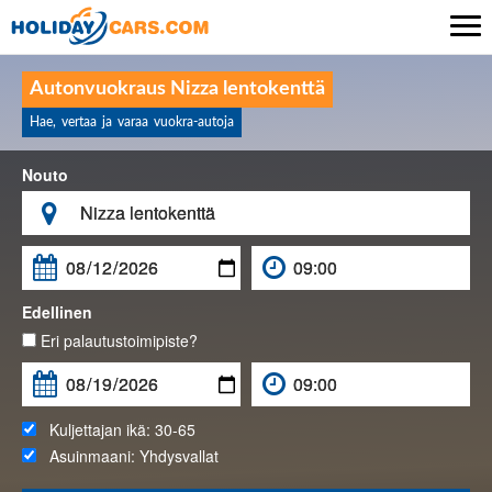

Autonvuokraus Nizza lentokenttä
Hae, vertaa ja varaa vuokra-autoja
Nouto

Edellinen
Eri palautustoimipiste?
Kuljettajan ikä:
30-65
Asuinmaani:
Yhdysvallat