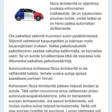
Nizza lentokenttä on sijaintinsa
puolesta erinomainen
matkakohde. Se on tutustumisen
arvoinen kohde, minkä lisäksi se
on hieno paikka automatkan
aloittamiselle.
Ota paikalliset säännöt huomioon auton pysäköimisessä.
Säännöt vaihtelevat kaupungeittain ja toisinaan myös
kaupunginosan mukaan. Vaikka paikoitusalueelle
paikoittaminen saattaa vaikuttaa kalliimmalta, se kannattaa
usein. Se on autolle turvallisempaa etkä ole vaarassa tulla
rikkoneeksi paikallisia paikoitussääntöjä.
Autonvuokraus kohteessa Nizza lentokenttä ei ole
välttämättä kallista. Vertaile vuokra-autoja ajoissa
saadaksesi parhaan hinnan.
Kohteeseen Nizza lentokenttä pääsee helposti lentäen ja
autolla. Tätä varten neuvomme sinua valitsemaan yhden
autonvuokrauspalveluistamme, joilla on toimipisteitä
suoraan lentoasemalla. Jos saavut lentokoneella, voit
noutaa vuokra-autosi helposti lentoasemalta. Sieltä voit
ajaa suoraan hotelliisi tai asuntoosi. Loman päätteeksi voit