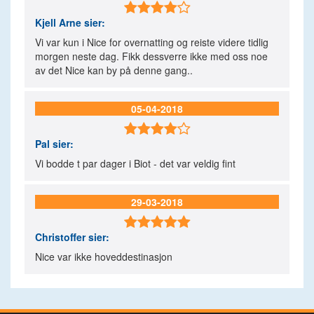

Kjell Arne
sier:
Vi var kun i Nice for overnatting og reiste videre tidlig
morgen neste dag. Fikk dessverre ikke med oss noe
av det Nice kan by på denne gang..
05-04-2018

Pal
sier:
Vi bodde t par dager i Biot - det var veldig fint
29-03-2018

Christoffer
sier:
Nice var ikke hoveddestinasjon