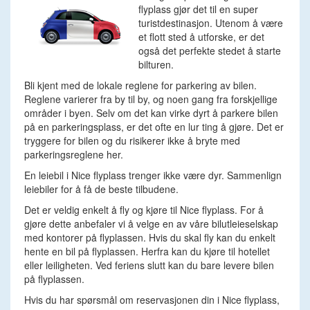
flyplass gjør det til en super
turistdestinasjon. Utenom å være
et flott sted å utforske, er det
også det perfekte stedet å starte
bilturen.
Bli kjent med de lokale reglene for parkering av bilen.
Reglene varierer fra by til by, og noen gang fra forskjellige
områder i byen. Selv om det kan virke dyrt å parkere bilen
på en parkeringsplass, er det ofte en lur ting å gjøre. Det er
tryggere for bilen og du risikerer ikke å bryte med
parkeringsreglene her.
En leiebil i Nice flyplass trenger ikke være dyr. Sammenlign
leiebiler for å få de beste tilbudene.
Det er veldig enkelt å fly og kjøre til Nice flyplass. For å
gjøre dette anbefaler vi å velge en av våre bilutleieselskap
med kontorer på flyplassen. Hvis du skal fly kan du enkelt
hente en bil på flyplassen. Herfra kan du kjøre til hotellet
eller leiligheten. Ved feriens slutt kan du bare levere bilen
på flyplassen.
Hvis du har spørsmål om reservasjonen din i Nice flyplass,