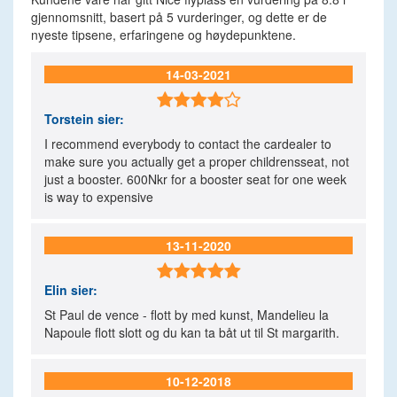
gjennomsnitt, basert på
5
vurderinger, og dette er de
nyeste tipsene, erfaringene og høydepunktene.
14-03-2021

Torstein
sier:
I recommend everybody to contact the cardealer to
make sure you actually get a proper childrensseat, not
just a booster. 600Nkr for a booster seat for one week
is way to expensive
13-11-2020

Elin
sier:
St Paul de vence - flott by med kunst, Mandelieu la
Napoule flott slott og du kan ta båt ut til St margarith.
10-12-2018