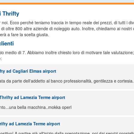
 Thrifty
i. Ecco perché teniamo traccia in tempo reale dei prezzi, di tutti i diver
i di oltre 800 altre aziende di noleggio auto. Inoltre, chiediamo ai nostri 
erà a fare la scelta giusta.
lienti
gio medio di 7. Abbiamo inoltre chiesto loro di motivare tale valutazione
:
ty ad Cagliari Elmas airport
ata da parte dell'addetto al banco professionalità, gentilezza e cortesi
hrifty ad Lamezia Terme airport
nto...una bella macchina..mokka operl
ifty ad Lamezia Terme airport
itivo! A partire già all'inizio dalla prenotazione, poi dai servizi consigli