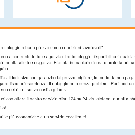
to a noleggio a buon prezzo e con condizioni favorevoli?
mo a confronto tutte le agenzie di autonoleggio disponibili per qualsi
 più adatta alle tue esigenze. Prenota in maniera sicura e protetta prim
uito.
riffe all-inclusive con garanzia del prezzo migliore, in modo da non pag
arantisce un'esperienza di noleggio auto senza problemi. Puoi anche op
to del ritiro, senza costi aggiuntivi.
 contattare il nostro servizio clienti 24 su 24 via telefono, e-mail e cha
ito!
riffe più economiche e un servizio eccellente!