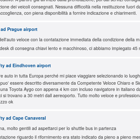
one dei veicoli consegnati. Nessuna difficoltà nella restituzione fuori dagli
ccoglienza, con piena disponibilità a fornire indicazione e chiarimenti.
 ad Prague airport
ell'auto veloce con la contatazione immediata della condizione della m
 desk di consegna chiavi lento e macchinoso, ci abbiamo impiegato 45 mi
fty ad Eindhoven airport
 auto in tutta Europa perché mi piace viaggiare selezionando io luoghi e o
puo' essere descritto diversamente da Competente Veloce Chiaro e Sic
una Toyota Aygo con appena 4 km con incluso navigatore in italiano da 
ici si trovano a 30 metri dall aereoporto. Tutto molto veloce e profession
ezzo ok
fty ad Cape Canaveral
, molto gentili ad aspettarci per lo shuttle bus in partenza
tazione riguardo il rifornimento era stato indicato da pieno a pieno ment