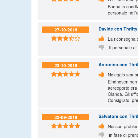
Buona la condizi
personale nell'a
Davide
con Thrifty
27-10-2018


La riconsegna d

Il personale al
Antonino
con Thri
23-10-2018


Noleggio sempre
Eindhoven non 
aereoporto era 
Olanda. Gli uff
Consigliato! pr
Salvatore
con Thri
23-09-2018


Nessun problema

in fase di preno