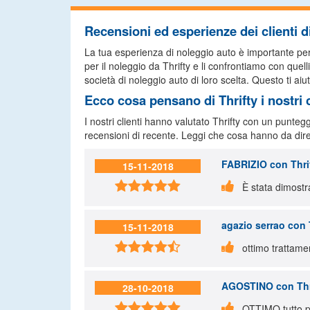
Recensioni ed esperienze dei clienti di
La tua esperienza di noleggio auto è importante per no
per il noleggio da Thrifty e li confrontiamo con quell
società di noleggio auto di loro scelta. Questo ti aiut
Ecco cosa pensano di Thrifty i nostri c
I nostri clienti hanno valutato Thrifty con un punteg
recensioni di recente. Leggi che cosa hanno da dire
FABRIZIO
con Thrif
15-11-2018


È stata dimostr
agazio serrao
con T
15-11-2018


ottimo trattame
AGOSTINO
con Thr
28-10-2018


OTTIMO tutto pos