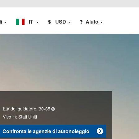
di
IT
$
USD
Aiuto
Età del guidatore:
30-65
Vivo in:
Stati Uniti
Confronta le agenzie di autonoleggio
