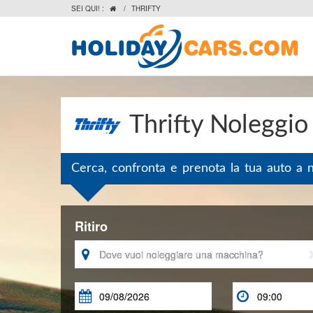
SEI QUI! :
/
THRIFTY

Thrifty Noleggio
Cerca, confronta e prenota la tua auto a 
Ritiro


