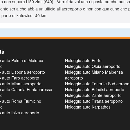
igo non supera i150 zloti (€40) . Vorrei da voi una risposta perche penso
nte seria che abbia un ufficio all'aereoporto e non con qualcuno che per
a parte di katowice -40 km.
tà
o auto Palma di Maiorca
Noleggio auto Porto
to
Noleggio auto Olbia aeroporto
o auto Lisbona aeroporto
Noleggio auto Milano Malpensa
o auto Faro aeroporto
aeroporto
o auto Miami aeroporto
Noleggio auto Tenerife Sud aeropo
o auto Catania Fontanarossa
Noleggio auto Brindisi aeroporto
to
Noleggio auto Zante aeroporto
o auto Roma Fiumicino
Noleggio auto Tirana aeroporto
to
Noleggio auto Karpathos
 auto Ibiza aeroporto