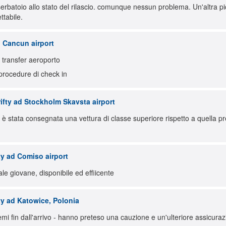
 serbatoio allo stato del rilascio. comunque nessun problema. Un'altra p
tabile.
d Cancun airport
, transfer aeroporto
procedure di check in
ifty ad Stockholm Skavsta airport
i. è stata consegnata una vettura di classe superiore rispetto a quella 
ty ad Comiso airport
ale giovane, disponibile ed effiicente
ty ad Katowice, Polonia
mi fin dall'arrivo - hanno preteso una cauzione e un'ulteriore assicura