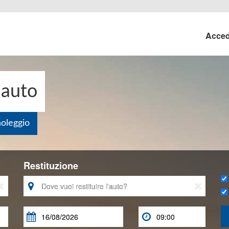
Acce
 auto
noleggio
Restituzione




