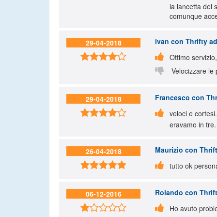
la lancetta del
comunque accet
ivan
con Thrifty a
29-04-2018


Ottimo servizio

Velocizzare le 
Francesco
con Thr
29-04-2018


veloci e cortes
eravamo in tre.
Maurizio
con Thrif
26-04-2018


tutto ok person
Rolando
con Thrif
06-12-2016


Ho avuto proble