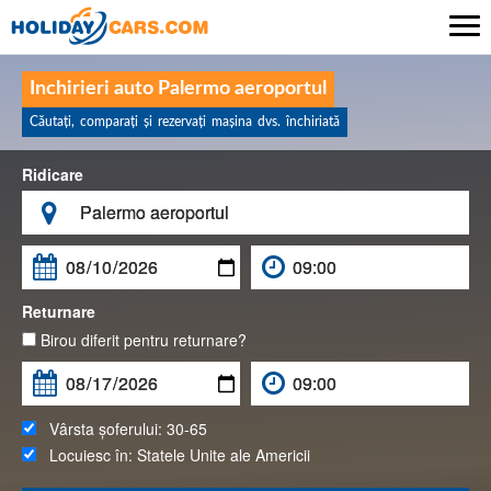

Inchirieri auto Palermo aeroportul
Căutaţi, comparaţi şi rezervaţi maşina dvs. închiriată
Ridicare

Returnare
Birou diferit pentru returnare?
Vârsta șoferului:
30-65
Locuiesc în:
Statele Unite ale Americii