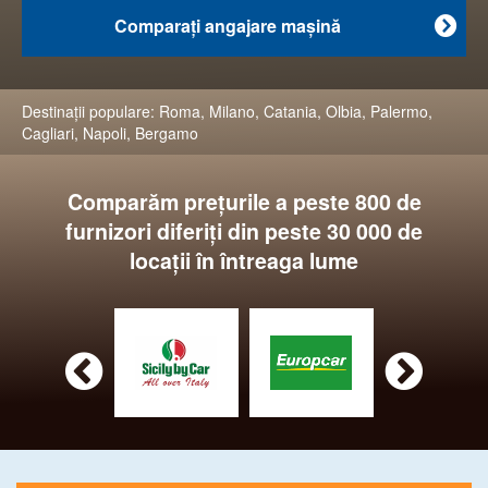
Comparaţi angajare maşină

Destinaţii populare:
Roma
,
Milano
,
Catania
,
Olbia
,
Palermo
,
Cagliari
,
Napoli
,
Bergamo
Comparăm preţurile a peste 800 de
furnizori diferiţi din peste 30 000 de
locaţii în întreaga lume

