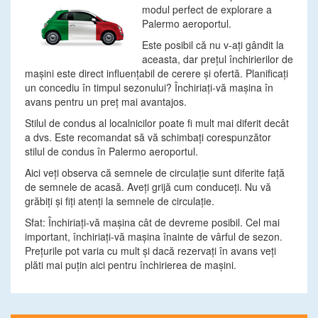
modul perfect de explorare a
Palermo aeroportul.
Este posibil că nu v-aţi gândit la
aceasta, dar preţul închirierilor de
maşini este direct influenţabil de cerere şi ofertă. Planificaţi
un concediu în timpul sezonului? Închiriaţi-vă maşina în
avans pentru un preţ mai avantajos.
Stilul de condus al localnicilor poate fi mult mai diferit decât
a dvs. Este recomandat să vă schimbaţi corespunzător
stilul de condus în Palermo aeroportul.
Aici veţi observa că semnele de circulaţie sunt diferite faţă
de semnele de acasă. Aveţi grijă cum conduceţi. Nu vă
grăbiţi şi fiţi atenţi la semnele de circulaţie.
Sfat: Închiriaţi-vă maşina cât de devreme posibil. Cel mai
important, închiriaţi-vă maşina înainte de vârful de sezon.
Preţurile pot varia cu mult şi dacă rezervaţi în avans veţi
plăti mai puţin aici pentru închirierea de maşini.