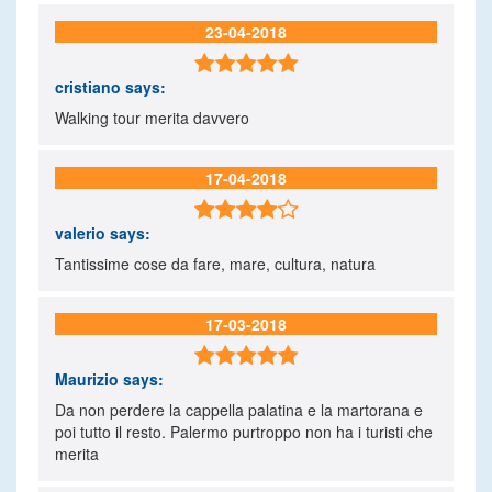
23-04-2018

cristiano
says:
Walking tour merita davvero
17-04-2018

valerio
says:
Tantissime cose da fare, mare, cultura, natura
17-03-2018

Maurizio
says:
Da non perdere la cappella palatina e la martorana e
poi tutto il resto. Palermo purtroppo non ha i turisti che
merita