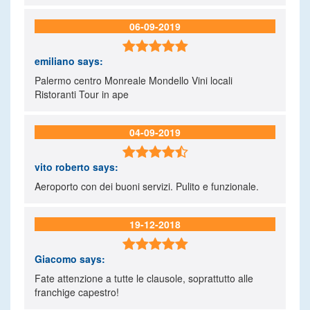
06-09-2019

emiliano
says:
Palermo centro Monreale Mondello Vini locali
Ristoranti Tour in ape
04-09-2019

vito roberto
says:
Aeroporto con dei buoni servizi. Pulito e funzionale.
19-12-2018

Giacomo
says:
Fate attenzione a tutte le clausole, soprattutto alle
franchige capestro!