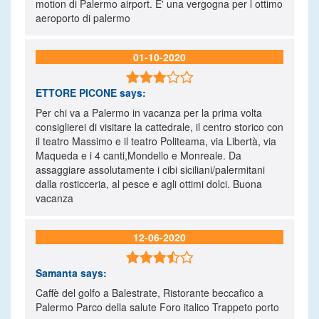
motion di Palermo airport. E' una vergogna per l ottimo
aeroporto di palermo
01-10-2020

ETTORE PICONE
says:
Per chi va a Palermo in vacanza per la prima volta
consiglierei di visitare la cattedrale, il centro storico con
il teatro Massimo e il teatro Politeama, via Libertà, via
Maqueda e i 4 canti,Mondello e Monreale. Da
assaggiare assolutamente i cibi siciliani/palermitani
dalla rosticceria, al pesce e agli ottimi dolci. Buona
vacanza
12-06-2020

Samanta
says:
Caffè del golfo a Balestrate, Ristorante beccafico a
Palermo Parco della salute Foro italico Trappeto porto