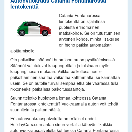
Autonvuokraus Catania Fontanarossa
lentokenttä
Catania Fontanarossa
lentokenttä on sijaintinsa
puolesta erinomainen
matkakohde. Se on tutustumisen
arvoinen kohde, minkä lisäksi se
on hieno paikka automatkan
aloittamiselle.
Ota paikalliset säännöt huomioon auton pysäköimisessä.
Säännöt vaihtelevat kaupungeittain ja toisinaan myös
kaupunginosan mukaan. Vaikka paikoitusalueelle
paikoittaminen saattaa vaikuttaa kalliimmalta, se kannattaa
usein. Se on autolle turvallisempaa etkä ole vaarassa tulla
rikkoneeksi paikallisia paikoitussääntöjä.
Suunnitteletko huoletonta lomaa kohteessa Catania
Fontanarossa lentokenttä? Vuokraamalla auton voit tehdä
suunnitelmia paikan päällä.
Eri autonvuokrauspalveluilla on erilaiset ehdot.
HolidayCars.com antaa sinun vertailla kätevästi kaikkia
autonvuokrauspalveluita kohteessa Catania Fontanarossa