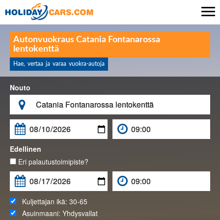

Autonvuokraus Catania Fontanarossa
lentokenttä
Hae, vertaa ja varaa vuokra-autoja
Nouto

Edellinen
Eri palautustoimipiste?
Kuljettajan ikä:
30-65
Asuinmaani:
Yhdysvallat