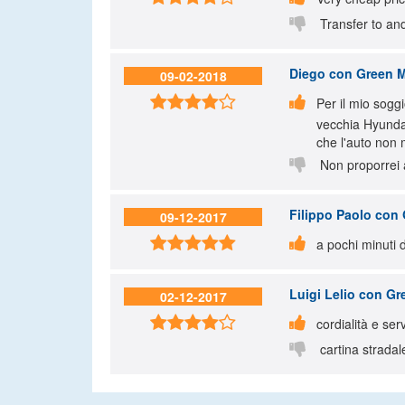

Transfer to and
Diego
con Green Mo
09-02-2018


Per il mio sogg
vecchia Hyundai
che l'auto non 

Non proporrei a
Filippo Paolo
con 
09-12-2017


a pochi minuti 
Luigi Lelio
con Gre
02-12-2017


cordialità e ser

cartina stradal