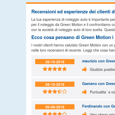
Recensioni ed esperienze dei clienti 
La tua esperienza di noleggio auto è importante per no
per il noleggio da Green Motion e li confrontiamo con
con la società di noleggio auto di loro scelta. Questo 
Ecco cosa pensano di Green Motion i n
I nostri clienti hanno valutato Green Motion con un
nelle loro recensioni di recente. Leggi che cosa han
maurizio
con Green
26-10-2018


Giudizio positivo
Gaetano
con Green
08-10-2018


Puntualita` e co
Ferdinando
con Gr
06-08-2018


Very cheap pric