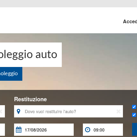
Acce
leggio auto
noleggio
Restituzione




