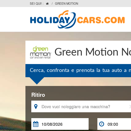
SEI QUI! :
/
GREEN MOTION

Green Motion No
Cerca, confronta e prenota la tua auto a 
Ritiro


