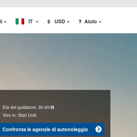
di
IT
$
USD
Aiuto
Età del guidatore:
30-65
Vivo in:
Stati Uniti
Confronta le agenzie di autonoleggio
