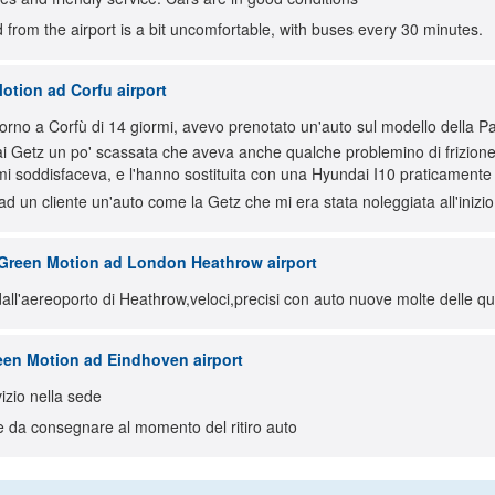
 from the airport is a bit uncomfortable, with buses every 30 minutes.
tion ad Corfu airport
iorno a Corfù di 14 giormi, avevo prenotato un'auto sul modello della Pa
 Getz un po' scassata che aveva anche qualche problemino di frizione.
mi soddisfaceva, e l'hanno sostituita con una Hyundai I10 praticamente
d un cliente un'auto come la Getz che mi era stata noleggiata all'inizio
Green Motion ad London Heathrow airport
dall'aereoporto di Heathrow,veloci,precisi con auto nuove molte delle 
en Motion ad Eindhoven airport
vizio nella sede
e da consegnare al momento del ritiro auto