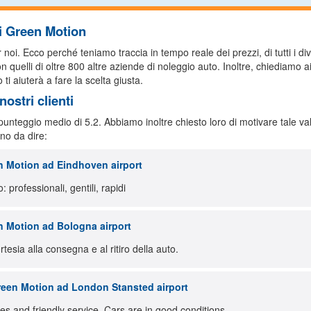
di Green Motion
i. Ecco perché teniamo traccia in tempo reale dei prezzi, di tutti i diver
 quelli di oltre 800 altre aziende di noleggio auto. Inoltre, chiediamo ai 
ti aiuterà a fare la scelta giusta.
ostri clienti
 punteggio medio di 5.2. Abbiamo inoltre chiesto loro di motivare tale 
no da dire:
 Motion ad Eindhoven airport
: professionali, gentili, rapidi
 Motion ad Bologna airport
rtesia alla consegna e al ritiro della auto.
een Motion ad London Stansted airport
es and friendly service. Cars are in good conditions