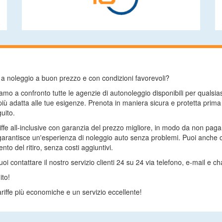
to a noleggio a buon prezzo e con condizioni favorevoli?
mo a confronto tutte le agenzie di autonoleggio disponibili per qualsi
 più adatta alle tue esigenze. Prenota in maniera sicura e protetta prim
uito.
riffe all-inclusive con garanzia del prezzo migliore, in modo da non pag
arantisce un'esperienza di noleggio auto senza problemi. Puoi anche op
to del ritiro, senza costi aggiuntivi.
 contattare il nostro servizio clienti 24 su 24 via telefono, e-mail e cha
ito!
riffe più economiche e un servizio eccellente!