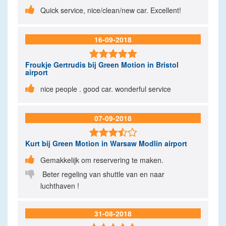

Quick service, nice/clean/new car. Excellent!
16-09-2018

Froukje Gertrudis
bij Green Motion in Bristol
airport

nice people . good car. wonderful service
07-09-2018

Kurt
bij Green Motion in Warsaw Modlin airport

Gemakkelijk om reservering te maken.

Beter regeling van shuttle van en naar
luchthaven !
31-08-2018