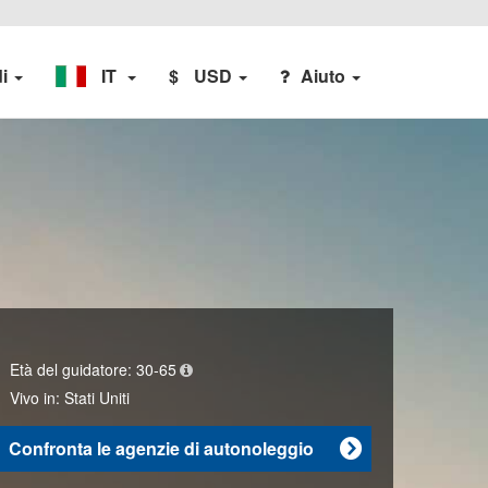
di
IT
$
USD
Aiuto
Età del guidatore:
30-65
Vivo in:
Stati Uniti
Confronta le agenzie di autonoleggio
