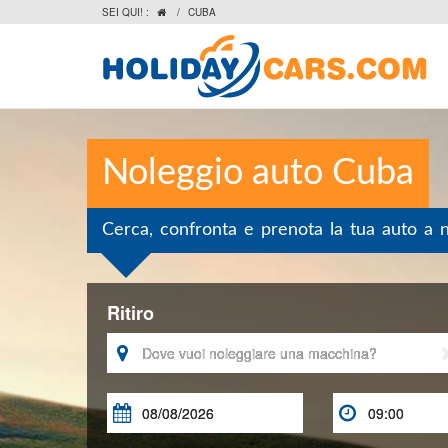
SEI QUI! :
/
CUBA

Noleggio auto Cuba
Cerca, confronta e prenota la tua auto a 
Ritiro


