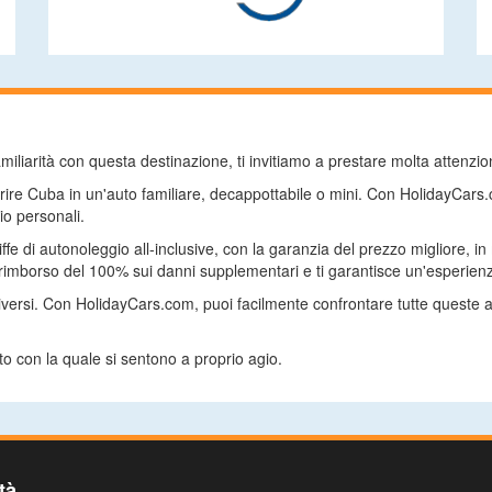
liarità con questa destinazione, ti invitiamo a prestare molta attenzione
ire Cuba in un'auto familiare, decappottabile o mini. Con HolidayCars.
io personali.
riffe di autonoleggio all-inclusive, con la garanzia del prezzo migliore
 rimborso del 100% sui danni supplementari e ti garantisce un'esperien
versi. Con HolidayCars.com, puoi facilmente confrontare tutte queste a
to con la quale si sentono a proprio agio.
tà