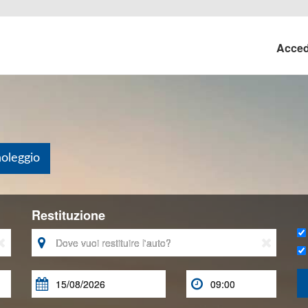
Acce
noleggio
Restituzione




