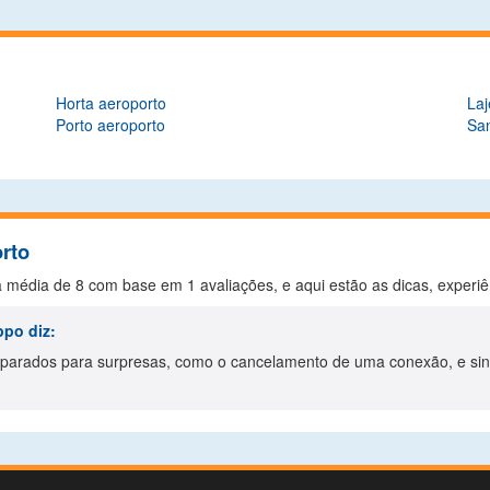
Horta aeroporto
Laj
Porto aeroporto
San
orto
a média de
8
com base em
1
avaliações, e aqui estão as dicas, experi
ppo
diz:
parados para surpresas, como o cancelamento de uma conexão, e sin