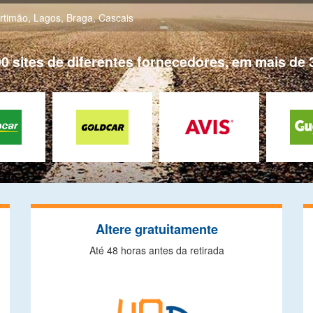
rtimão
,
Lagos
,
Braga
,
Cascais
0 sites de diferentes fornecedores, em mais de 
Altere gratuitamente
Até 48 horas antes da retirada