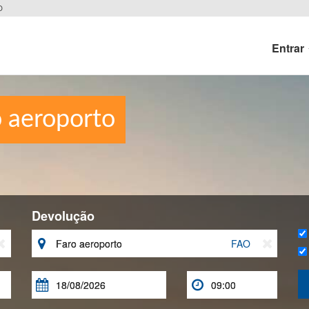
O
Entrar
o aeroporto
Devolução


FAO


