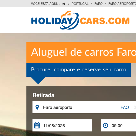
VOCÊ ESTÁ AQUI: :
/
PORTUGAL
/
FARO
/
FARO AEROPORT

Aluguel de carros Far
Procure, compare e reserve seu carro
Retirada

FAO

