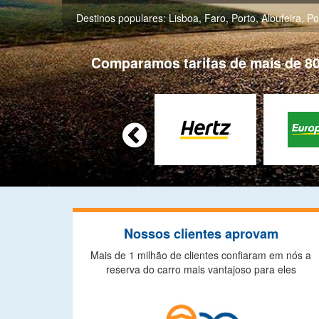
Destinos populares:
Lisboa
,
Faro
,
Porto
,
Albufeira
,
Po
Comparamos tarifas de mais de 80

Nossos clientes aprovam
Mais de 1 milhão de clientes confiaram em nós a
reserva do carro mais vantajoso para eles