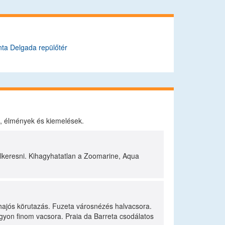
ta Delgada repülőtér
k, élmények és kiemelések.
elkeresni. Kihagyhatatlan a Zoomarine, Aqua
hajós körutazás. Fuzeta városnézés halvacsora.
gyon finom vacsora. Praia da Barreta csodálatos