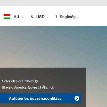
HU
$
USD
Segítség
Sofőr életkora:
30-65
Itt élek:
Amerikai Egyesült Államok
Autóbérlés összehasonlítása
