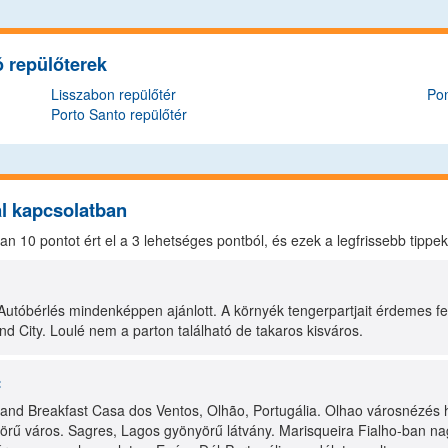
ó repülőterek
Lisszabon repülőtér
Pon
Porto Santo repülőtér
al kapcsolatban
osan
10
pontot ért el a
3
lehetséges pontból, és ezek a legfrissebb tippe
:
 Autóbérlés mindenképpen ajánlott. A környék tengerpartjait érdemes f
d City. Loulé nem a parton található de takaros kisváros.
:
and Breakfast Casa dos Ventos, Olhão, Portugália. Olhao városnézés 
rű város. Sagres, Lagos gyönyörű látvány. Marisqueira Fialho-ban na