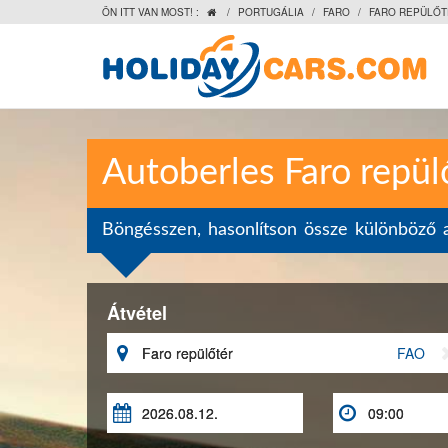
ÖN ITT VAN MOST! :
/
PORTUGÁLIA
/
FARO
/
FARO REPÜLŐT

Autoberles Faro repül
Böngésszen, hasonlítson össze különböző a
Átvétel

FAO

