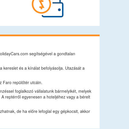
 HolidayCars.com segítségével a gondtalan
kereslet és a kínálat befolyásolja. Utazását a
 Faro repülőtér utcáin.
zéssel foglalkozó vállalatunk bármelyikét, melyek
. A reptérről egyenesen a hoteljéhez vagy a bérelt
ozhatnak, de ha előre lefoglal egy gépkocsit, akkor