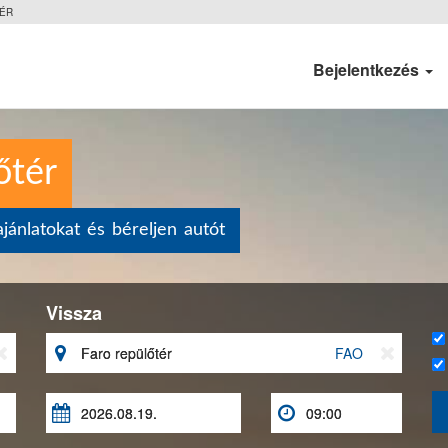
ÉR
Bejelentkezés
őtér
jánlatokat és béreljen autót
Vissza


FAO


