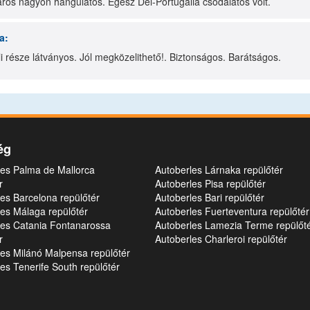
áros nagyon hangulatos. Egész Dél-Portugália csodálatos volt.
a:
i része látványos. Jól megközelithető!. Biztonságos. Barátságos.
ég
les Palma de Mallorca
Autoberles Lárnaka repülőtér
r
Autoberles Pisa repülőtér
es Barcelona repülőtér
Autoberles Bari repülőtér
es Málaga repülőtér
Autoberles Fuerteventura repülőtér
les Catania Fontanarossa
Autoberles Lamezia Terme repülőt
r
Autoberles Charleroi repülőtér
les Milánó Malpensa repülőtér
es Tenerife South repülőtér