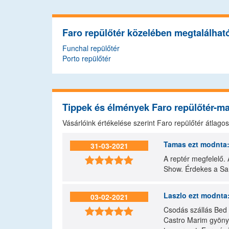
Faro repülőtér közelében megtalálhat
Funchal repülőtér
Porto repülőtér
Tippek és élmények Faro repülőtér-m
Vásárlóink értékelése szerint Faro repülőtér átlag
Tamas
ezt modnta
31-03-2021
A reptér megfelelő.

Show. Érdekes a San
Laszlo
ezt modnta
03-02-2021
Csodás szállás Bed 

Castro Marim gyönyö