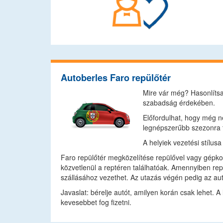
Autoberles Faro repülőtér
Mire vár még? Hasonlítsa
szabadság érdekében.
Előfordulhat, hogy még ne
legnépszerűbb szezonra t
A helyiek vezetési stílus
Faro repülőtér megközelítése repülővel vagy gépkoc
közvetlenül a reptéren találhatóak. Amennyiben repü
szállásához vezethet. Az utazás végén pedig az aut
Javaslat: bérelje autót, amilyen korán csak lehet. A
kevesebbet fog fizetni.