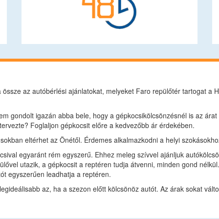
 össze az autóbérlési ajánlatokat, melyeket Faro repülőtér tartogat a
m gondolt igazán abba bele, hogy a gépkocsikölcsönzésnél is az árat a 
ervezte? Foglaljon gépkocsit előre a kedvezőbb ár érdekében.
a sokban eltérhet az Önétől. Érdemes alkalmazkodni a helyi szokásokhoz
sival egyaránt rém egyszerű. Ehhez meleg szívvel ajánljuk autókölcsön
lővel utazik, a gépkocsit a reptéren tudja átvenni, minden gond nélkül
ót egyszerűen leadhatja a reptéren.
 legideálisabb az, ha a szezon előtt kölcsönöz autót. Az árak sokat vált