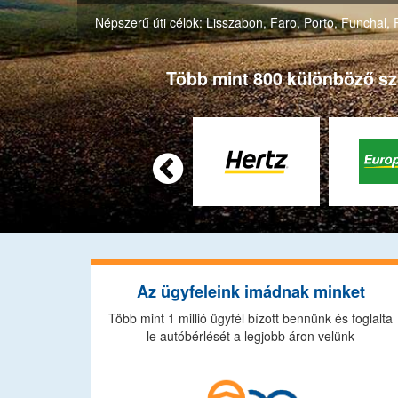
Népszerű úti célok:
Lisszabon
,
Faro
,
Porto
,
Funchal
,
Több mint 800 különböző szol

Az ügyfeleink imádnak minket
Több mint 1 millió ügyfél bízott bennünk és foglalta
le autóbérlését a legjobb áron velünk