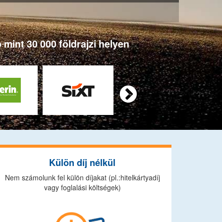
 mint 30 000 földrajzi helyen

Külön díj nélkül
Nem számolunk fel külön díjakat (pl.:hitelkártyadíj
vagy foglalási költségek)