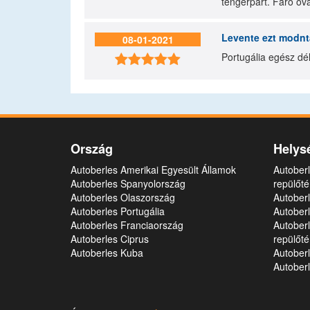
tengerpart. Faro óv
Levente
ezt modnt
08-01-2021
Portugália egész dél

Ország
Helys
Autoberles Amerikai Egyesült Államok
Autober
Autoberles Spanyolország
repülőté
Autoberles Olaszország
Autoberl
Autoberles Portugália
Autoberl
Autoberles Franciaország
Autober
Autoberles Ciprus
repülőté
Autoberles Kuba
Autober
Autoberl