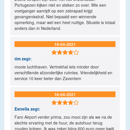
Portugezen kijken niet en steken zo over. Wie een
voetganger aanrijdt op een zebrapad krijgt
gevangenisstraf. Niet bepaald een winnende
opmerking, maar wel een heel nuttige. Situatie is totaal
anders dan in Nederland.
19-04-2021

tim
zegt:
mooie luchthaven. Vertrekhal iets minder door
verschillende afzonderlijke ruimtes. Vriendelijkheid en
service 10 keer beter dan Zaventem
16-04-2021

Estrella
zegt:
Faro Airport verder prima, zou mooi zijn als we na de
slechte ervaring met de huur, de autohuur terug
zouden krijgen. Ik was zeker bijna 600 euro meer kwijt