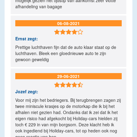
mogelijk gezien het tijdstip van aankomst zeer vlotte
afhandeling van bagage
06-08-2021

Ernst
zegt:
Prettige luchthaven fijn dat de auto klaar staat op de
luchthaven. Bleek een gloednieuwe auto te zijn
gewoon geweldig
29-06-2021

Jozef
zegt:
Voor mij zijn het bedriegers. Bij terugbrengen zagen zij
twee miniscule krasjes op de motorkap die ik bij het
afhalen niet gezien had. Ondanks dat ik zei dat ik het
eigen risico had afgekocht bij Holiday-cars hielden zij
toch € 229 in van mijn borgsom. Deze klacht heb ik
ook ingediend bij Holiday-cars, tot op heden ook nog
geen reactie van hen.