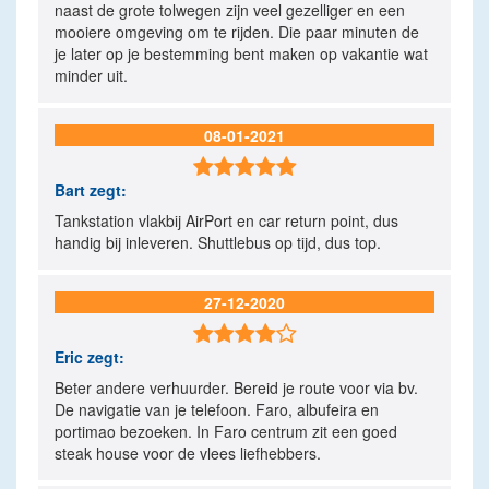
naast de grote tolwegen zijn veel gezelliger en een
mooiere omgeving om te rijden. Die paar minuten de
je later op je bestemming bent maken op vakantie wat
minder uit.
08-01-2021

Bart
zegt:
Tankstation vlakbij AirPort en car return point, dus
handig bij inleveren. Shuttlebus op tijd, dus top.
27-12-2020

Eric
zegt:
Beter andere verhuurder. Bereid je route voor via bv.
De navigatie van je telefoon. Faro, albufeira en
portimao bezoeken. In Faro centrum zit een goed
steak house voor de vlees liefhebbers.