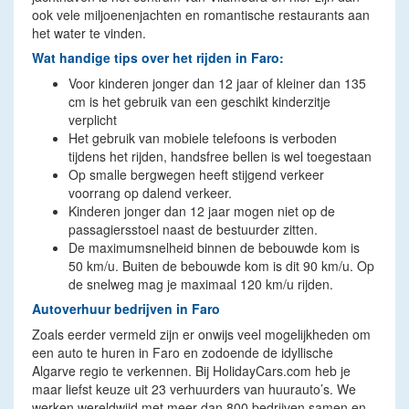
ook vele miljoenenjachten en romantische restaurants aan
het water te vinden.
Wat handige tips over het rijden in Faro:
Voor kinderen jonger dan 12 jaar of kleiner dan 135
cm is het gebruik van een geschikt kinderzitje
verplicht
Het gebruik van mobiele telefoons is verboden
tijdens het rijden, handsfree bellen is wel toegestaan
Op smalle bergwegen heeft stijgend verkeer
voorrang op dalend verkeer.
Kinderen jonger dan 12 jaar mogen niet op de
passagiersstoel naast de bestuurder zitten.
De maximumsnelheid binnen de bebouwde kom is
50 km/u. Buiten de bebouwde kom is dit 90 km/u. Op
de snelweg mag je maximaal 120 km/u rijden.
Autoverhuur bedrijven in Faro
Zoals eerder vermeld zijn er onwijs veel mogelijkheden om
een auto te huren in Faro en zodoende de idyllische
Algarve regio te verkennen. Bij HolidayCars.com heb je
maar liefst keuze uit 23 verhuurders van huurauto’s. We
werken wereldwijd met meer dan 800 bedrijven samen en