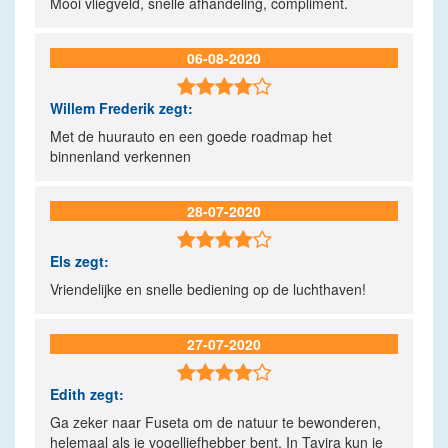
Mooi vliegveld, snelle afhandeling, compliment.
06-08-2020

Willem Frederik
zegt:
Met de huurauto en een goede roadmap het
binnenland verkennen
28-07-2020

Els
zegt:
Vriendelijke en snelle bediening op de luchthaven!
27-07-2020

Edith
zegt:
Ga zeker naar Fuseta om de natuur te bewonderen,
helemaal als je vogelliefhebber bent. In Tavira kun je