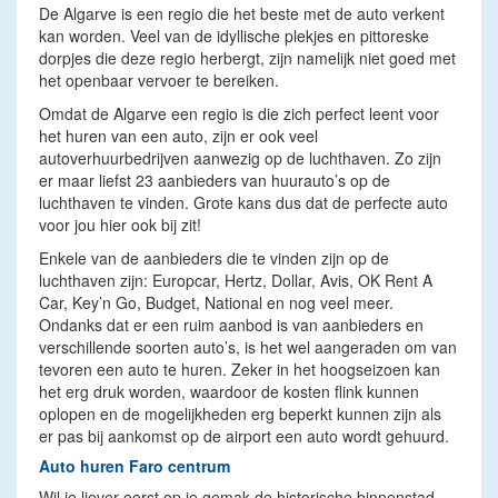
De Algarve is een regio die het beste met de auto verkent
kan worden. Veel van de idyllische plekjes en pittoreske
dorpjes die deze regio herbergt, zijn namelijk niet goed met
het openbaar vervoer te bereiken.
Omdat de Algarve een regio is die zich perfect leent voor
het huren van een auto, zijn er ook veel
autoverhuurbedrijven aanwezig op de luchthaven. Zo zijn
er maar liefst 23 aanbieders van huurauto’s op de
luchthaven te vinden. Grote kans dus dat de perfecte auto
voor jou hier ook bij zit!
Enkele van de aanbieders die te vinden zijn op de
luchthaven zijn: Europcar, Hertz, Dollar, Avis, OK Rent A
Car, Key’n Go, Budget, National en nog veel meer.
Ondanks dat er een ruim aanbod is van aanbieders en
verschillende soorten auto’s, is het wel aangeraden om van
tevoren een auto te huren. Zeker in het hoogseizoen kan
het erg druk worden, waardoor de kosten flink kunnen
oplopen en de mogelijkheden erg beperkt kunnen zijn als
er pas bij aankomst op de airport een auto wordt gehuurd.
Auto huren Faro centrum
Wil je liever eerst op je gemak de historische binnenstad