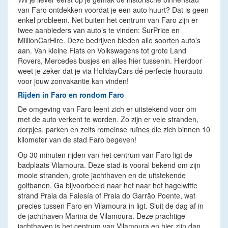
van Faro ontdekken voordat je een auto huurt? Dat is geen
enkel probleem. Net buiten het centrum van Faro zijn er
twee aanbieders van auto’s te vinden: SurPrice en
MillionCarHire. Deze bedrijven bieden alle soorten auto’s
aan. Van kleine Fiats en Volkswagens tot grote Land
Rovers, Mercedes busjes en alles hier tussenin. Hierdoor
weet je zeker dat je via HolidayCars dé perfecte huurauto
voor jouw zonvakantie kan vinden!
Rijden in Faro en rondom Faro
De omgeving van Faro leent zich er uitstekend voor om
met de auto verkent te worden. Zo zijn er vele stranden,
dorpjes, parken en zelfs romeinse ruïnes die zich binnen 10
kilometer van de stad Faro begeven!
Op 30 minuten rijden van het centrum van Faro ligt de
badplaats Vilamoura. Deze stad is vooral bekend om zijn
mooie stranden, grote jachthaven en de uitstekende
golfbanen. Ga bijvoorbeeld naar het naar het hagelwitte
strand Praia da Falesía of Praia do Garrão Poente, wat
precies tussen Faro en Vilamoura in ligt. Sluit de dag af in
de jachthaven Marina de Vilamoura. Deze prachtige
jachthaven is het centrum van Vilamoura en hier zijn dan