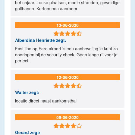
het najaar. Leuke plaatsen, mooie stranden, geweldige
golfbanen. Kortom een aanrader
13-06-2020

Alberdina Henriette
zegt:
Fast line op Faro airport is een aanbeveling je kunt zo
doorlopen bij de security check. Geen lange rij voor je
perfect.
12-06-2020

Walter
zegt:
locatie direct naast aankomsthal
09-06-2020

Gerard
zegt: