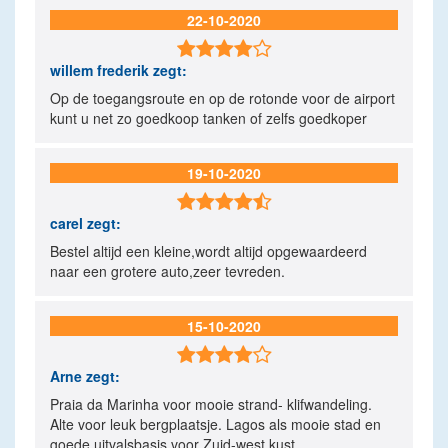
22-10-2020

willem frederik
zegt:
Op de toegangsroute en op de rotonde voor de airport
kunt u net zo goedkoop tanken of zelfs goedkoper
19-10-2020

carel
zegt:
Bestel altijd een kleine,wordt altijd opgewaardeerd
naar een grotere auto,zeer tevreden.
15-10-2020

Arne
zegt:
Praia da Marinha voor mooie strand- klifwandeling.
Alte voor leuk bergplaatsje. Lagos als mooie stad en
goede uitvalsbasis voor Zuid-west kust