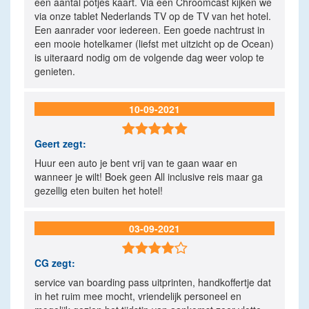
een aantal potjes kaart. Via een Chroomcast kijken we
via onze tablet Nederlands TV op de TV van het hotel.
Een aanrader voor iedereen. Een goede nachtrust in
een mooie hotelkamer (liefst met uitzicht op de Ocean)
is uiteraard nodig om de volgende dag weer volop te
genieten.
10-09-2021

Geert
zegt:
Huur een auto je bent vrij van te gaan waar en
wanneer je wilt! Boek geen All inclusive reis maar ga
gezellig eten buiten het hotel!
03-09-2021

CG
zegt:
service van boarding pass uitprinten, handkoffertje dat
in het ruim mee mocht, vriendelijk personeel en