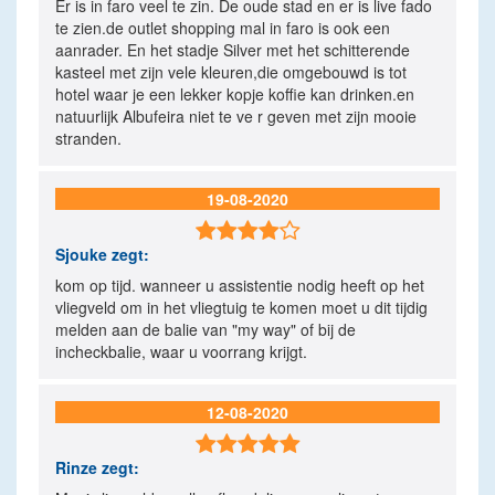
Er is in faro veel te zin. De oude stad en er is live fado
te zien.de outlet shopping mal in faro is ook een
aanrader. En het stadje Silver met het schitterende
kasteel met zijn vele kleuren,die omgebouwd is tot
hotel waar je een lekker kopje koffie kan drinken.en
natuurlijk Albufeira niet te ve r geven met zijn mooie
stranden.
19-08-2020

Sjouke
zegt:
kom op tijd. wanneer u assistentie nodig heeft op het
vliegveld om in het vliegtuig te komen moet u dit tijdig
melden aan de balie van "my way" of bij de
incheckbalie, waar u voorrang krijgt.
12-08-2020

Rinze
zegt: