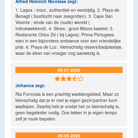
Alfred Heinrich Nicolaas
zegt:
1. Lagos ; mooi , authentiek en veelzijdig. 2. Playa de
Benagil ( boottocht naar zeegrotten). 3. Cape San
Vicente ; einde van de (oude) wereld (
indrukwekkend). 4. Silves : groot Moors kasteel. 5.
Restarante Chico Zé ( bij Lagos): Prima Portugees
eten in een bijzondere ambiance voor een vriendelijke
prijs. 6. Praya de Luz : kleinschalig vissers/badplaatsje,
waar de sfeer van vroeger nog aanwezig is.
05-07-2020

Johanna
zegt:
Ria Formosa is een prachtig waddengebied. Maar zo
kleinschalig dat je er met je eigen gezin/partner kunt
wadlopen. Daarbij heb je omdat het zo kleinschalig is,
geen begeleider nodig. Dus lekker in je eigen tempo
zelf je route bepalen.
30-06-2020