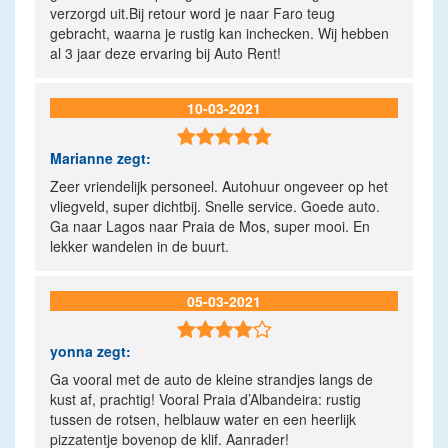
verzorgd uit.Bij retour word je naar Faro teug
gebracht, waarna je rustig kan inchecken. Wij hebben
al 3 jaar deze ervaring bij Auto Rent!
10-03-2021

Marianne
zegt:
Zeer vriendelijk personeel. Autohuur ongeveer op het
vliegveld, super dichtbij. Snelle service. Goede auto.
Ga naar Lagos naar Praia de Mos, super mooi. En
lekker wandelen in de buurt.
05-03-2021

yonna
zegt:
Ga vooral met de auto de kleine strandjes langs de
kust af, prachtig! Vooral Praia d’Albandeira: rustig
tussen de rotsen, helblauw water en een heerlijk
pizzatentje bovenop de klif. Aanrader!