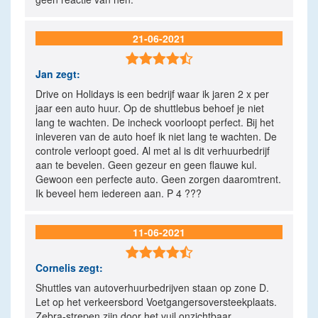
21-06-2021

Jan
zegt:
Drive on Holidays is een bedrijf waar ik jaren 2 x per
jaar een auto huur. Op de shuttlebus behoef je niet
lang te wachten. De incheck voorloopt perfect. Bij het
inleveren van de auto hoef ik niet lang te wachten. De
controle verloopt goed. Al met al is dit verhuurbedrijf
aan te bevelen. Geen gezeur en geen flauwe kul.
Gewoon een perfecte auto. Geen zorgen daaromtrent.
Ik beveel hem iedereen aan. P 4 ???
11-06-2021

Cornelis
zegt:
Shuttles van autoverhuurbedrijven staan op zone D.
Let op het verkeersbord Voetgangersoversteekplaats.
Zebra-strepen zijn door het vuil onzichtbaar.