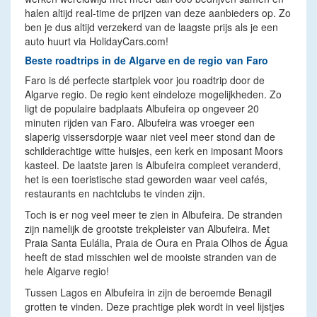
halen altijd real-time de prijzen van deze aanbieders op. Zo
ben je dus altijd verzekerd van de laagste prijs als je een
auto huurt via HolidayCars.com!
Beste roadtrips in de Algarve en de regio van Faro
Faro is dé perfecte startplek voor jou roadtrip door de
Algarve regio. De regio kent eindeloze mogelijkheden. Zo
ligt de populaire badplaats Albufeira op ongeveer 20
minuten rijden van Faro. Albufeira was vroeger een
slaperig vissersdorpje waar niet veel meer stond dan de
schilderachtige witte huisjes, een kerk en imposant Moors
kasteel. De laatste jaren is Albufeira compleet veranderd,
het is een toeristische stad geworden waar veel cafés,
restaurants en nachtclubs te vinden zijn.
Toch is er nog veel meer te zien in Albufeira. De stranden
zijn namelijk de grootste trekpleister van Albufeira. Met
Praia Santa Eulália, Praia de Oura en Praia Olhos de Água
heeft de stad misschien wel de mooiste stranden van de
hele Algarve regio!
Tussen Lagos en Albufeira in zijn de beroemde Benagil
grotten te vinden. Deze prachtige plek wordt in veel lijstjes