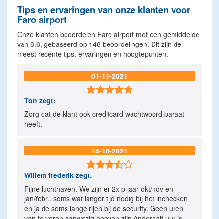
Tips en ervaringen van onze klanten voor
Faro airport
Onze klanten beoordelen Faro airport met een gemiddelde
van
8.6
, gebaseerd op
148
beoordelingen. Dit zijn de
meest recente tips, ervaringen en hoogtepunten.
01-11-2021

Ton
zegt:
Zorg dat de klant ook creditcard wachtwoord paraat
heeft.
14-10-2021

Willem frederik
zegt:
Fijne luchthaven. We zijn er 2x p jaar okt/nov en
jan/febr.. soms wat langer tijd nodig bij het inchecken
en ja de soms lange rijen bij de security. Geen uren
van te voren aanwezig hoeven zijn Anderhalf uur is