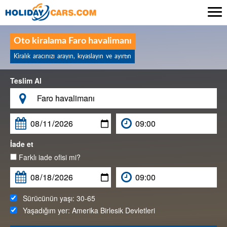

Oto kiralama Faro havalimanı
Kiralık aracınızı arayın, kıyaslayın ve ayırtın
Teslim Al

İade et
Farklı iade ofisi mi?
Sürücünün yaşı:
30-65
Yaşadığım yer:
Amerika Birlesik Devletleri