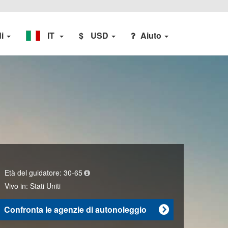
di
IT
$
USD
Aiuto
Età del guidatore:
30-65
Vivo in:
Stati Uniti
Confronta le agenzie di autonoleggio
