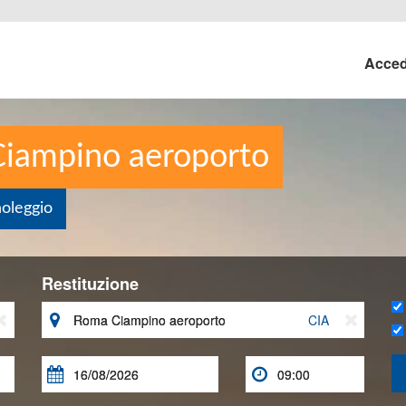
Acce
Ciampino aeroporto
noleggio
Restituzione


CIA


