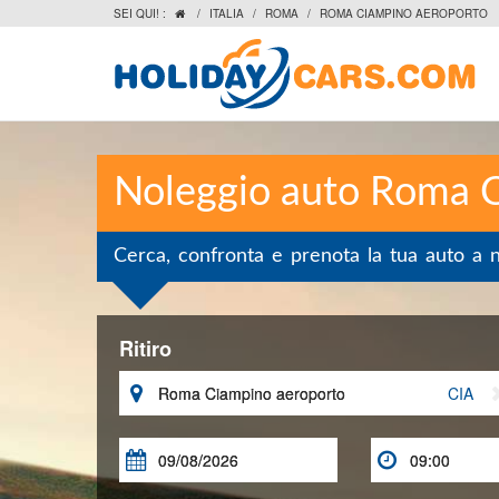
SEI QUI! :
/
ITALIA
/
ROMA
/
ROMA CIAMPINO AEROPORTO

Noleggio auto Roma 
Cerca, confronta e prenota la tua auto a 
Ritiro

CIA

