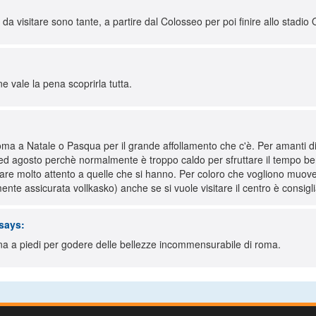
da visitare sono tante, a partire dal Colosseo per poi finire allo stadio 
e vale la pena scoprirla tutta.
 Roma a Natale o Pasqua per il grande affollamento che c'è. Per amanti 
o ed agosto perchè normalmente è troppo caldo per sfruttare il tempo b
stare molto attento a quelle che si hanno. Per coloro che vogliono mu
ente assicurata vollkasko) anche se si vuole visitare il centro è consigl
says:
terna a piedi per godere delle bellezze incommensurabile di roma.