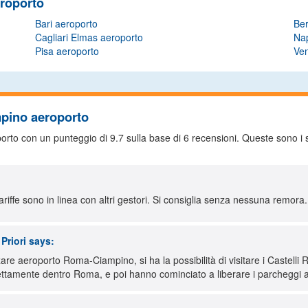
roporto
Bari aeroporto
Be
Cagliari Elmas aeroporto
Nap
Pisa aeroporto
Ven
pino aeroporto
porto con un punteggio di
9.7
sulla base di
6
recensioni. Queste sono i su
tariffe sono in linea con altri gestori. Si consiglia senza nessuna remora.
Priori
says:
zzare aeroporto Roma-Ciampino, si ha la possibilità di visitare i Castelli
rettamente dentro Roma, e poi hanno cominciato a liberare i parcheggi a