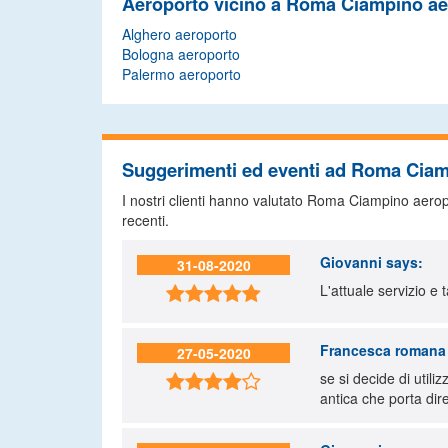
Aeroporto vicino a Roma Ciampino ae
Alghero aeroporto
Bologna aeroporto
Palermo aeroporto
Suggerimenti ed eventi ad Roma Ciam
I nostri clienti hanno valutato Roma Ciampino aero
recenti.
Giovanni
says:
31-08-2020
L'attuale servizio e 

Francesca romana 
27-05-2020
se si decide di utili

antica che porta di