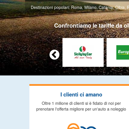
Destinazioni popolari:
Roma
,
Milano
,
Catania
,
Olbia
,
Confrontiamo le tariffe da ol

I clienti ci amano
Oltre 1 milione di clienti si è fidato di noi per
prenotare l'offerta migliore per un'auto a noleggio