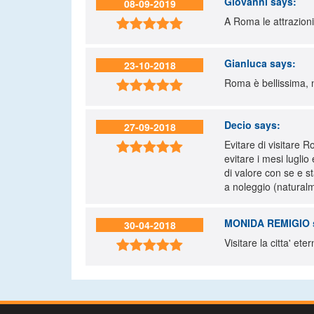
Giovanni
says:
08-09-2019
A Roma le attrazioni 

Gianluca
says:
23-10-2018
Roma è bellissima, n

Decio
says:
27-09-2018
Evitare di visitare

evitare i mesi lugli
di valore con se e 
a noleggio (naturalm
MONIDA REMIGIO
30-04-2018
Visitare la citta' e
