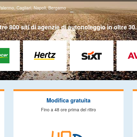
Palermo
,
Cagliari
,
Napoli
,
Bergamo
tre 800 siti di agenzie di autonoleggio in oltre 30.
Modifica gratuita
Fino a 48 ore prima del ritiro