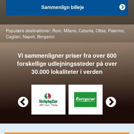
Sammenlign billeje

Populære destinationer:
Rom
,
Milano
,
Catania
,
Olbia
,
Palermo
,
Cagliari
,
Napoli
,
Bergamo
Vi sammenligner priser fra over 800
forskellige udlejningssteder på over
30.000 lokaliteter i verden

