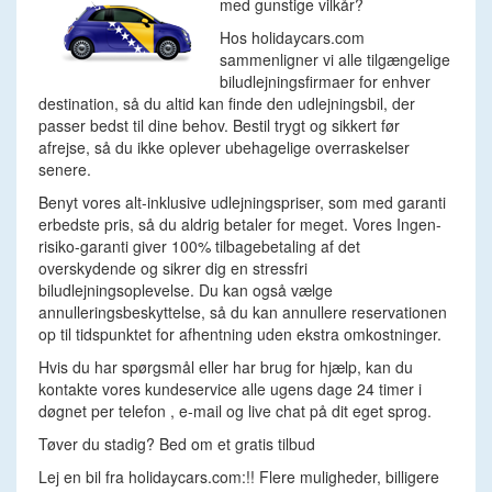
med gunstige vilkår?
Hos holidaycars.com
sammenligner vi alle tilgængelige
biludlejningsfirmaer for enhver
destination, så du altid kan finde den udlejningsbil, der
passer bedst til dine behov. Bestil trygt og sikkert før
afrejse, så du ikke oplever ubehagelige overraskelser
senere.
Benyt vores alt-inklusive udlejningspriser, som med garanti
erbedste pris, så du aldrig betaler for meget. Vores Ingen-
risiko-garanti giver 100% tilbagebetaling af det
overskydende og sikrer dig en stressfri
biludlejningsoplevelse. Du kan også vælge
annulleringsbeskyttelse, så du kan annullere reservationen
op til tidspunktet for afhentning uden ekstra omkostninger.
Hvis du har spørgsmål eller har brug for hjælp, kan du
kontakte vores kundeservice alle ugens dage 24 timer i
døgnet per telefon , e-mail og live chat på dit eget sprog.
Tøver du stadig? Bed om et gratis tilbud
Lej en bil fra holidaycars.com:!! Flere muligheder, billigere