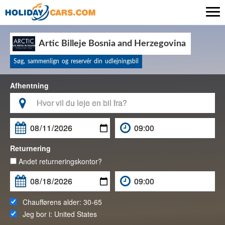

Artic Billeje Bosnia and Herzegovina
Søg, sammenlign og reservér din udlejningsbil
Afhentning

Returnering
Andet returneringskontor?
Chaufførens alder:
30-65
Jeg bor i:
United States