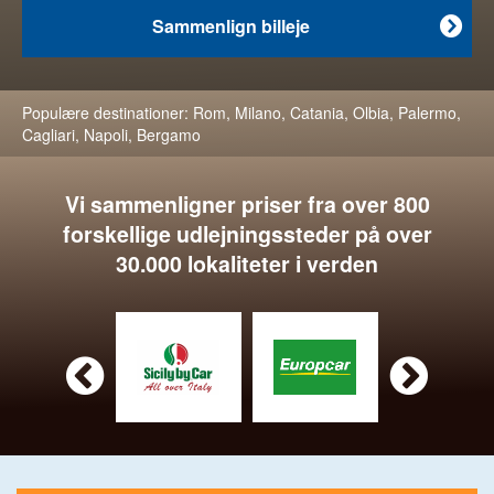
Sammenlign billeje

Populære destinationer:
Rom
,
Milano
,
Catania
,
Olbia
,
Palermo
,
Cagliari
,
Napoli
,
Bergamo
Vi sammenligner priser fra over 800
forskellige udlejningssteder på over
30.000 lokaliteter i verden

