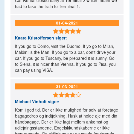
Car Rental closed early at Terminal 2 which meant we
had to take the train to Terminal 1.
01-04-2021

Kaare Kristoffersen
siger:
If you go to Como, visit the Duomo. If yo go to Milan,
Maldini is the Man. If you go to a bar, don't drive your
car. If you go to Tuscany, be prepared it is sunny. Go
to Siena, it is nicer than Vienna. If you go to Pisa, you
can pay using VISA.
31-03-2021

Michael Vinholt
siger:
Kom i god tid. Der er ikke mulighed for selv at foretage
bagagedrop og indtjekning. Husk at holde øje med din
håndbagage. Der er ikke lagt mellem ankomst og
udlejningsstandene. Engelskkundskaberne er ikke
fremragende. Og skiltningen er en smule forvirrende