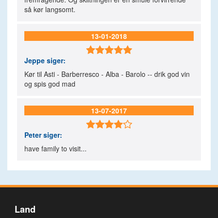
så kør langsomt.
13-01-2018

Jeppe
siger:
Kør til Asti - Barberresco - Alba - Barolo -- drik god vin
og spis god mad
13-07-2017

Peter
siger:
have family to visit...
Land