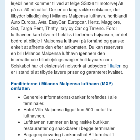
lejebil nemt kommer til ved at følge SS336 til motorvej A8
på ca. 50 minutter. Der er en lang række selskaber, der
tilbyder biludlejning i Milanos Malpensa lufthavn, heriblandt
Auto Europa, Avis, EasyCar, Europcar, Hertz, Maggiore,
Sixt, Targa Rent, Thrifty-Italy by Car og Tirreno. Fordi
lufthavnen kan blive ret hektisk i feriernes højsæson, er det
bedre at billeje i Malpensa lufthavn på forhånd og ganske
enkelt at afhente den efter ankomsten. Du kan reservere
en bil i Milanos Malpensa lufthavn igennem den
internationale biludlejningsmægler holidaycars.com.
Selskabet har et ekstensivt netværk af udbydere i
Italien
og
er i stand til at tilbyde lavere priser og garanteret kvalitet.
Faciliteterne i Milanos Malpensa lufthavn (MXP)
omfatter:
Generelle informationsskranker forefindes i alle
terminaler.
Hotel Villa Malpensa ligger kun 500 meter fra
lufthavnen.
Lufthavnen rummer en lang række butikker,
restauranter og snackbarer i begge terminaler.
Bagageopbevaring i ankomsthal B i terminal 1.