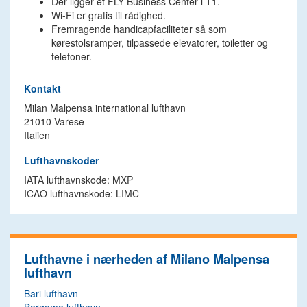
Der ligger et FLY Business Center i T1.
Wi-Fi er gratis til rådighed.
Fremragende handicapfaciliteter så som
kørestolsramper, tilpassede elevatorer, toiletter og
telefoner.
Kontakt
Milan Malpensa international lufthavn
21010 Varese
Italien
Lufthavnskoder
IATA lufthavnskode: MXP
ICAO lufthavnskode: LIMC
Lufthavne i nærheden af Milano Malpensa
lufthavn
Bari lufthavn