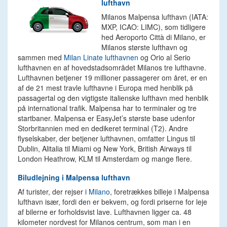
lufthavn
Milanos Malpensa lufthavn (IATA:
MXP, ICAO: LIMC), som tidligere
hed Aeroporto Città di Milano, er
Milanos største lufthavn og
sammen med
Milan Linate lufthavnen
og Orio al Serio
lufthavnen en af hovedstadsområdet Milanos tre lufthavne.
Lufthavnen betjener 19 millioner passagerer om året, er en
af de 21 mest travle lufthavne i Europa med henblik på
passagertal og den vigtigste italienske lufthavn med henblik
på international trafik. Malpensa har to terminaler og tre
startbaner. Malpensa er EasyJet’s største base udenfor
Storbritannien med en dedikeret terminal (T2). Andre
flyselskaber, der betjener lufthavnen, omfatter Lingus til
Dublin, Alitalia til Miami og New York, British Airways til
London Heathrow, KLM til Amsterdam og mange flere.
Biludlejning i Malpensa lufthavn
Af turister, der rejser i
Milano
, foretrækkes billeje i Malpensa
lufthavn især, fordi den er bekvem, og fordi priserne for leje
af bilerne er forholdsvist lave. Lufthavnen ligger ca. 48
kilometer nordvest for Milanos centrum, som man i en