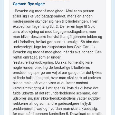
Carsten Rye
siger:
. Bevæbn dig med tålmodighed: Aftal at en person
stiller sig i kø ved bagagebåndet, mens en anden
medrejsende skynder sig hen til biludlejningen. Hver
ekspedition tager lang tid. 2. Der er en luge til Gold
cars biludlejning ud mod bagagemodtagelsen, men
man bliver desværre henvist til at gå gennem tolden og
ud i forhallen, hvilket gør punkt 1 umuligt. Så åbn den
"indvendige" luge for ekspedition hos Gold Car !! 3.
Bevæbn dig med tålmodighed, når du skal forlade Car-
rental området, som er under
"restaurering"/udbygning. Du skal formentlig køre
nogle runder omkring de forskellige biludlejeres
områder, og spørge om vej et par gange, før det lykkes
at finde hullet i hegnet, hvor man skal køre ud (selvom
pilene malet på vejen viser at du kører modsat
kørselsretningen) 4. Lær spansk, hvis du vil have det
fulde udbytte af det ret underholdende scenarie, der
udspiller sig, når sikkerhedskontrollens vagter skridter
rækkerne af, og som andre gadesælgere højlydt
proklamerer, hvad og hvordan man skal afklæde sig,
før man går i gennem kontrollen 5. Download en gratis