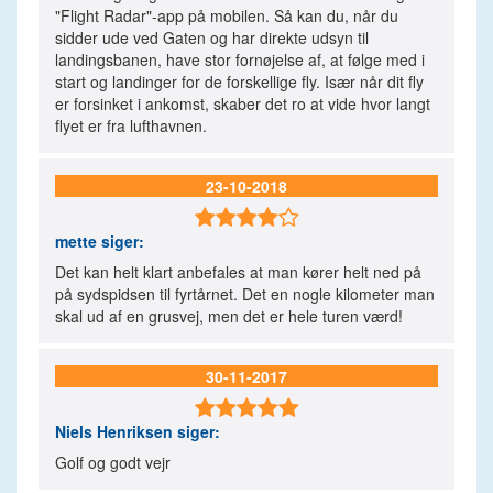
"Flight Radar"-app på mobilen. Så kan du, når du
sidder ude ved Gaten og har direkte udsyn til
landingsbanen, have stor fornøjelse af, at følge med i
start og landinger for de forskellige fly. Især når dit fly
er forsinket i ankomst, skaber det ro at vide hvor langt
flyet er fra lufthavnen.
23-10-2018

mette
siger:
Det kan helt klart anbefales at man kører helt ned på
på sydspidsen til fyrtårnet. Det en nogle kilometer man
skal ud af en grusvej, men det er hele turen værd!
30-11-2017

Niels Henriksen
siger:
Golf og godt vejr