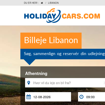
DU ER HER! :
/
LIBANON

Billeje Libanon
Søg, sammenlign og reservér din udlejnings
Afhentning


