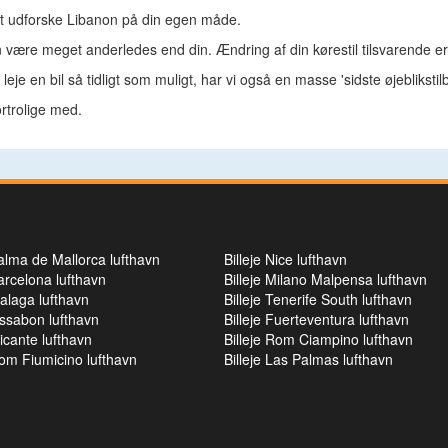
il at udforske Libanon på din egen måde.
 være meget anderledes end din. Ændring af din kørestil tilsvarende er t
 leje en bil så tidligt som muligt, har vi også en masse 'sidste øjeblikstil
ortrolige med.
Palma de Mallorca lufthavn
Billeje Nice lufthavn
Barcelona lufthavn
Billeje Milano Malpensa lufthavn
Malaga lufthavn
Billeje Tenerife South lufthavn
Lissabon lufthavn
Billeje Fuerteventura lufthavn
licante lufthavn
Billeje Rom Ciampino lufthavn
Rom Fiumicino lufthavn
Billeje Las Palmas lufthavn