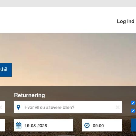
Log ind
bil
Returnering




