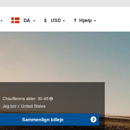
DA
$
USD
Hjælp
Chaufførens alder:
30-65
Jeg bor i:
United States
Sammenlign billeje
