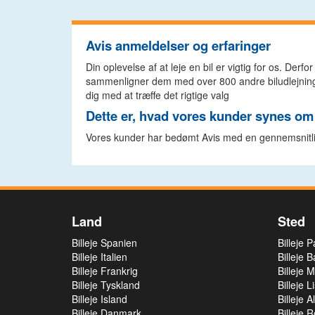
Avis anmeldelser og erfaringer
Din oplevelse af at leje en bil er vigtig for os. Derfo
sammenligner dem med over 800 andre biludlejning
dig med at træffe det rigtige valg
Dette er, hvad vores kunder synes om
Vores kunder har bedømt Avis med en gennemsnitli
Land
Sted
Billeje Spanien
Billeje 
Billeje Italien
Billeje 
Billeje Frankrig
Billeje 
Billeje Tyskland
Billeje 
Billeje Island
Billeje A
Billeje Danmark
Billeje 