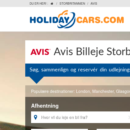
DU ER HER! :
/
STORBRITANNIEN
/
AVIS

Avis Billeje Stor
Søg, sammenlign og reservér din udlejnings
Populære destinationer:
London
,
Manchester
,
Glasgo
Afhentning
