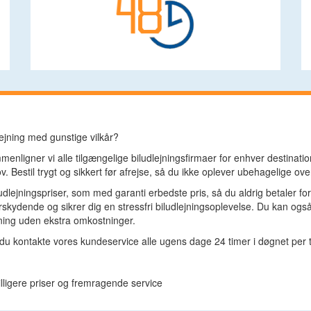
dlejning med gunstige vilkår?
nligner vi alle tilgængelige biludlejningsfirmaer for enhver destination
v. Bestil trygt og sikkert før afrejse, så du ikke oplever ubehagelige ov
 udlejningspriser, som med garanti erbedste pris, så du aldrig betaler f
erskydende og sikrer dig en stressfri biludlejningsoplevelse. Du kan og
ntning uden ekstra omkostninger.
du kontakte vores kundeservice alle ugens dage 24 timer i døgnet per te
billigere priser og fremragende service