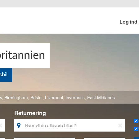
Log ind
britannien
bil
w
,
Birmingham
,
Bristol
,
Liverpool
,
Inverness
,
East Midlands
Returnering


