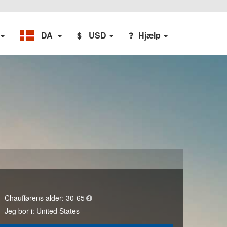
DA
$
USD
Hjælp
Chaufførens alder:
30-65
Jeg bor i:
United States