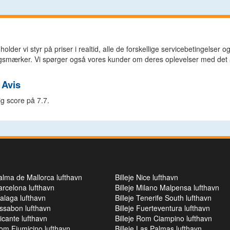
r holder vi styr på priser i realtid, alle de forskellige servicebetingelser 
smærker. Vi spørger også vores kunder om deres oplevelser med det a
 Avis
g score på 7.7.
Palma de Mallorca lufthavn
Billeje Nice lufthavn
Barcelona lufthavn
Billeje Milano Malpensa lufthavn
Malaga lufthavn
Billeje Tenerife South lufthavn
Lissabon lufthavn
Billeje Fuerteventura lufthavn
licante lufthavn
Billeje Rom Ciampino lufthavn
Rom Fiumicino lufthavn
Billeje Las Palmas lufthavn