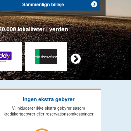
Sammenlign billeje

0.000 lokaliteter i verden

Ingen ekstra gebyrer
Vi inkluderer ikke ekstra gebyrer såsom
kreditkortgebyrer eller reservationsomkostninger