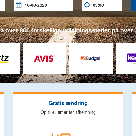


a over 800 forskellige udlejningssteder på over 3
Gratis ændring
Op til 48 timer før afhentning