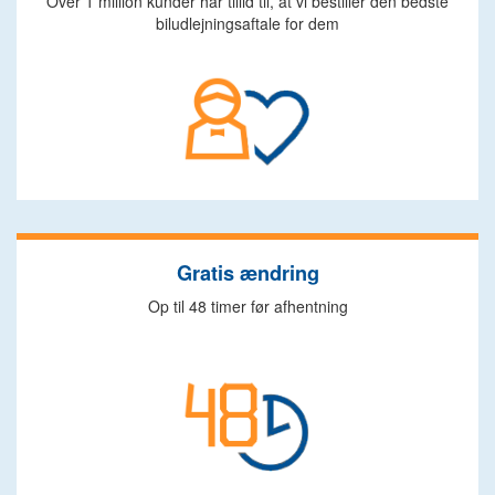
Over 1 million kunder har tillid til, at vi bestiller den bedste
biludlejningsaftale for dem
Gratis ændring
Op til 48 timer før afhentning