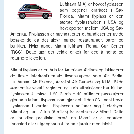
Lufthavn(MIA) er hovedflyplassen
som betjener området i Sør-
Florida. Miami flyplass er den
største flyplasshuben i USA og
hovedporten mellom USA og Sør-
Amerika. Flyplassen er navngitt etter et handlesenter av de
besøkende da det tilbyr mange restauranter, barer og
butikker. Nylig åpnet Miami lufthavn Rental Car Center
(RCC). Dette gjør det veldig enkelt for deg å hente og
returnere leiebilen.
Miami flyplass er en hub for American Airlines og inkluderer
de fleste interkontinentale flyselskapene som Air Berlin,
Lufthansa, Air France, Aeroflot Air Canada og KLM. Både
økonomisk vekst i regionen og turistattraksjoner har hjulpet
flyplassen å vokse. I 2013 reiste 40 millioner passasjerer
gjennom Miami flyplass, som gjør det til den 26. mest travle
flyplassen i verden. Flyplassen befinner seg i storbyen
Miami og kun 13 km (8 miles) fra sentrum av Miami. Dette
er for dine praktiske formål da Miami er et populært
feriested eller utgangspunkt for en kjøretur med leiebil.