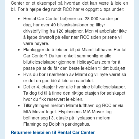
Center er et eksempel på hvordan det kan være å leie en
bil. For å hjelpe deg rundt RCC har vi oppgitt 5 tips under:
Rental Car Center betjener ca. 28 000 kunder pr
dag, har over 40 bilvaskstasjoner og tilbyr
drivstoffylling fra 120 stasjoner. Men vi anbefaler ikke
å kjøpe drivstoff på eller nær RCC siden prisene vil
være høyere.
Planlegger du å leie en bil på Miami lufthavns Rental
Car Center? Du kan enkelt sammenligne alle
bilutleieselskaper gjennom HolidayCars.com for å
passe på at du får den beste leiebilen til ditt budsjett.
Hvis du bor i nærheten av Miami og vil nyte været så
er det en god idé å leie en cabriolet.
Det er 4. etasjer hvor alle har sine bilutleieselskaper.
Ta deg tid til å finne den riktige etasjen for selskapet
hvor du fikk reservert leiebilen.
Tilknytningen mellom Miami lufthavn og RCC er via
MIA Mover toget. Flyplassens MIA Mover tog
befinner seg i 3. etasje på flyplassen mellom
Flamingo og Dolphin parkingshus.
Returnere leiebilen til Rental Car Center