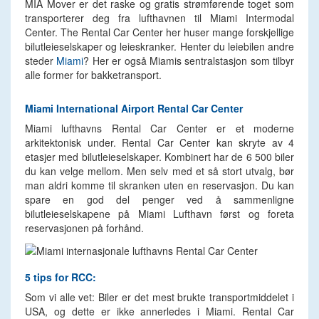
MIA Mover er det raske og gratis strømførende toget som
transporterer deg fra lufthavnen til Miami Intermodal
Center. The Rental Car Center her huser mange forskjellige
bilutleieselskaper og leieskranker. Henter du leiebilen andre
steder
Miami
? Her er også Miamis sentralstasjon som tilbyr
alle former for bakketransport.
Miami International Airport Rental Car Center
Miami lufthavns Rental Car Center er et moderne
arkitektonisk under. Rental Car Center kan skryte av 4
etasjer med bilutleieselskaper. Kombinert har de 6 500 biler
du kan velge mellom. Men selv med et så stort utvalg, bør
man aldri komme til skranken uten en reservasjon. Du kan
spare en god del penger ved å sammenligne
bilutleieselskapene på Miami Lufthavn først og foreta
reservasjonen på forhånd.
5 tips for RCC:
Som vi alle vet: Biler er det mest brukte transportmiddelet i
USA, og dette er ikke annerledes i Miami. Rental Car