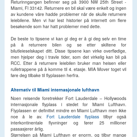
Returinngangen befinner seg på 3900 NW 25th Street -
Miami, Fl 33142. Returnere en bil skal være enkelt og ingen
av kundene våre hadde problemer når de skulle returnere
leiebilene. Men vi har lest historier på internett om flere
besøkende som har hatt problemer med dette.
De beste to tipsene vi kan gi deg er å gi deg selv en time
på å returnere bilen og se etter skiltene for
bilutleieselskapet ditt. Disse tipsene kan virke overflødige,
men hjelper deg i travle tider, som det virkelig kan bli på
RCC. Etter å returnere leiebilen bruker man heisen eller
rulletrappene på å komme til 4. etasje. MIA Mover toget vil
føre deg tilbake til flyplassen herfra.
Alternativ til Miami internasjonale lufthavn
Noen reisende foretrekker Fort Lauderdale – Hollywoods
internasjonale flyplass i stedet for Miami Lufthavn.
Flyplassen er definitivt mindre en Miami Lufthavn men ikke
noe å le av.
Fort Lauderdale flyplass
tilbyr også
interkontinentale flyvninger og fører 25 millioner
passasjerer årlig.
Størrelsen på Miami Lufthavn er enorm, og tilbyr mange